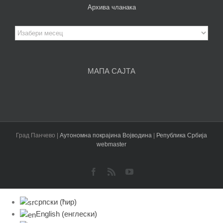
Архива чланака
Архива
чланака
МАПА САЈТА
Град Панчево |
Аутономна покрајина Војводина
|
Република Србија
webmaster
Facebook
Rss
YouTube
српски (ћир)
English
(
енглески
)