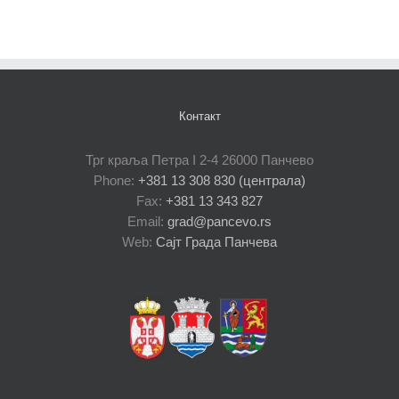
Контакт
Трг краља Петра I 2-4 26000 Панчево
Phone:
+381 13 308 830 (централа)
Fax:
+381 13 343 827
Email:
grad@pancevo.rs
Web:
Сајт Града Панчева