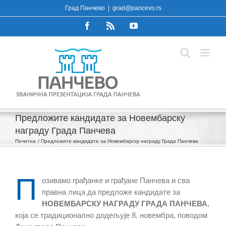
Skip
Град Панчево
|
grad@pancevo.rs
to
Facebook
Rss
YouTube
content
Предложите кандидате за Новембарску
награду Града Панчева
Почетна
Предложите кандидате за Новембарску награду Града Панчева
П
озивамо грађанке и грађане Панчева и сва
правна лица да предложе кандидате за
НОВЕМБАРСКУ НАГРАДУ ГРАДА ПАНЧЕВА
,
која се традиционално додељује 8. новембра, поводом