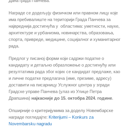
Дана града Панчева.
Награде се додељују физичком или правном лицу које
има пребивалиште на територији Града Панчева за
највреднија достигнућа у областима: уметности, науке,
архитектуре и урбанизма, новинарства, образовања,
спорта, привреде, медицине, социјалног и хуманитарног
рада.
Предлог у писаној форми који садржи податке о
кандидату и детаљно образложење о достигнућу или
резултатима рада због којих се кандидат предлаже, као
и личне податке предлагача (име, презиме, адресу)
доставити на писарницу Услужног центра у згради
Градске управе Панчева (улаз из Улице Петра
Драпшина)
најкасније до 1
5
. октобра 2024. године
.
Опширније о критеријумима за доделу Новембарске
награде погледајте:
Kriterijumi – Konkurs za
Novembarsku nagradu