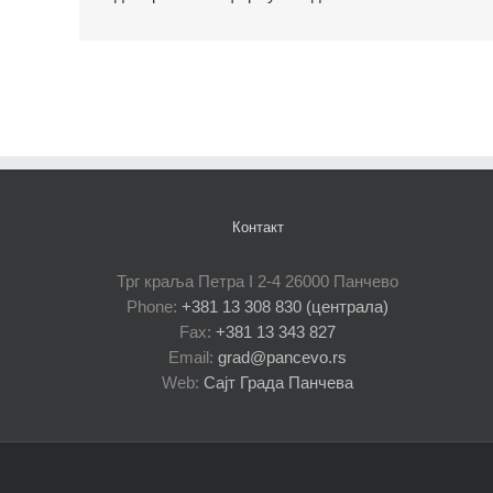
Контакт
Трг краља Петра I 2-4 26000 Панчево
Phone:
+381 13 308 830 (централа)
Fax:
+381 13 343 827
Email:
grad@pancevo.rs
Web:
Сајт Града Панчева