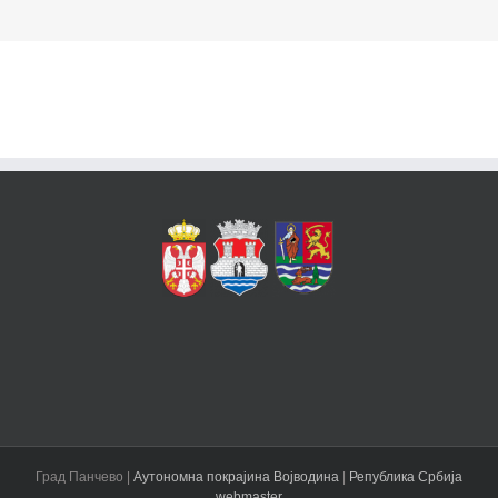
Град Панчево |
Аутономна покрајина Војводина
|
Република Србија
webmaster