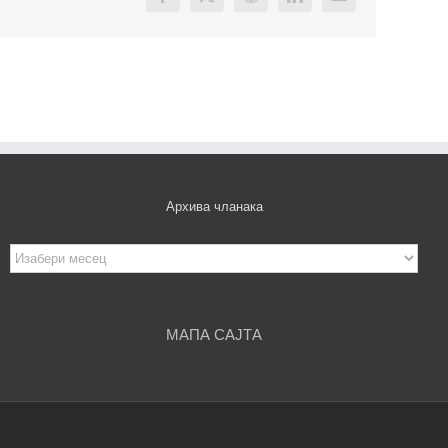
Facebook
X
Reddit
LinkedIn
Email
Архива чланака
Архива
чланака
МАПА САЈТА