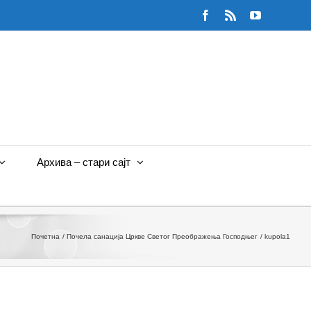
Facebook
Rss
YouTube
Архива – стари сајт
Почетна
Почела санација Цркве Светог Преображења Господњег
kupola1