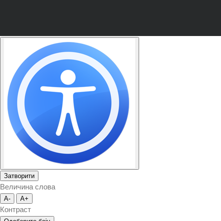
Затворити
Величина слова
A-
A+
Контраст