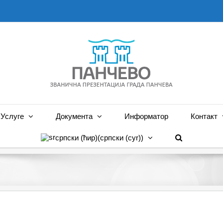
Услуге
Документа
Информатор
Контакт
српски (ћир)
(
српски (cyr)
)