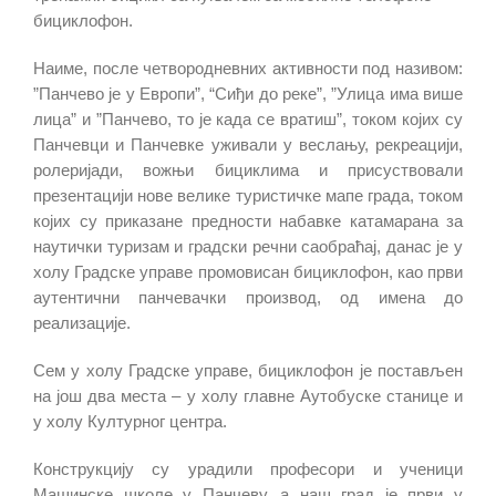
бициклофон.
Наиме, после четвородневних активности под називом:
”Панчево је у Европи”, “Сиђи до реке”, ”Улица има више
лица” и ”Панчево, то је када се вратиш”, током којих су
Панчевци и Панчевке уживали у веслању, рекреацији,
ролеријади, вожњи бициклима и присуствовали
презентацији нове велике туристичке мапе града, током
којих су приказане предности набавке катамарана за
наутички туризам и градски речни саобраћај, данас је у
холу Градске управе промовисан бициклофон, као први
аутентични панчевачки производ, од имена до
реализације.
Сем у холу Градске управе, бициклофон је постављен
на још два места – у холу главнe Аутобускe станицe и
у холу Културног центра.
Конструкцију су урадили професори и ученици
Машинске школе у Панчеву, а наш град је први у