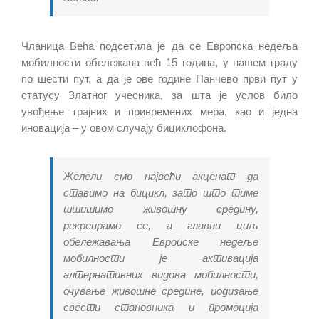
Чланица Већа подсетила је да се Европска недеља
мобилности обележава већ 15 година, у нашем граду
по шести пут, а да је ове године Панчево први пут у
статусу Златног учесника, за шта је услов било
увођење трајних и привремених мера, као и једна
иновација – у овом случају бициклофона.
Желели смо највећи акценат да
ставимо на бицикл, зато што тиме
штитимо животну средину,
рекреирамо се, а главни циљ
обележавања Европске недеље
мобилности је активација
алтернативних видова мобилности,
очување животне средине, подизање
свести становника и промоција