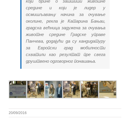
који брине о заштити животне
средине и који је лидер у
осмишљавању начина за очување
околине, рекла је Катарина Бањаи,
градска већница задужена за очувања
животне средине Градске управе
Панчева, додајући да су кандидатуру
за Европски град мобилности
схватили као резултат пре свега
друштвено одговорног понашања.
20/09/2016