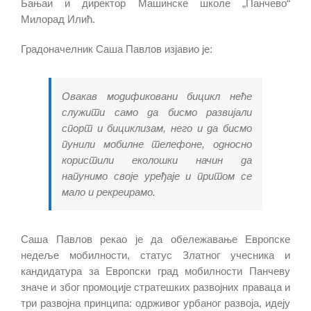
Бањаи и директор Машинске школе „Панчево“
Милорад Илић.
Градоначелник Саша Павлов изјавио је:
Овакав модификовани бицикл неће
служити само да бисмо развијали
спорт и бициклизам, него и да бисмо
пунили мобилне телефоне, односно
користили еколошки начин да
напунимо своје уређаје и притом се
мало и рекреирамо.
Саша Павлов рекао је да обележавање Европске
недеље мобилности, статус Златног учесника и
кандидатура за Европски град мобилности Панчеву
значe и због промоције стратешких развојних праваца и
три развојна принципа: одрживог урбаног развоја, идеју