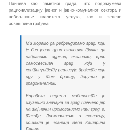
Панчева као паметног града, што подразумева
рационализацију јавног и јавно-комуналног сектора и
побољшање квалитета услуга, као и зелено
освешћење грађана.
Ми морамо да ребрендирамо град, који
је био једна црна еколошка тачка, да
направимо одржив, еколошки, врло
самосвестан град који у
континуитету реализује пројекте који
иду у том правцу, поручио је
градоначелник.
Европска недеља мобилности је
изузетно значајна за град Панчево јер
на тај начин промовишемо наш град, а,
такође, промовишемо и екологију,
истакла је чланица Већа Катарина
Бањаи.