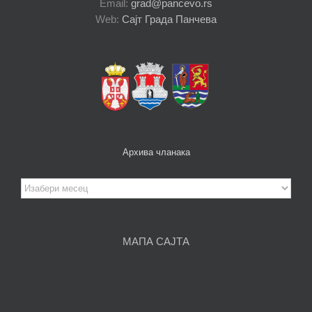
Email:
grad@pancevo.rs
Web:
Сајт Града Панчева
Архива чланака
Архива
чланака
МАПА САЈТА