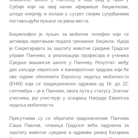
Србији који на овај начин афирмише бициклизам,
штеди енергију и излази у сусрет својим суграђанима
постављајући пуњаче на јавна места.
Бициклофон је пуњач за мобилни телефон који се
активира окретањем педала тренажног бицикла. Идеја
је Секретаријата за заштиту животне средине Градске
управе Панчево, а реализација професора и ученика
Средње машинске школе у Панчеву. Резултат: међу
две хиљаде европских и ваневропских градова који ће
ове године обележити Европску недељу мобилности
(ЕНМ) која се традиционално одржава од 16. до 22.
септембра – је и Панчево, овога пута у статусу Златног
учесника, јер учествује у освајању Награде Европска
недеља мобилности.
Присутнима су се обратили градоначелник Панчева
Саша Павлов, чланица Градског већа задужена за
заштиту животне средине и одрживи развој Катарина