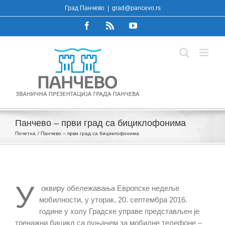
Skip
Град Панчево
|
grad@pancevo.rs
to
Facebook
Rss
YouTube
content
Панчево – први град са бициклофонима
Почетна
Панчево – први град са бициклофонима
У
оквиру обележавања Европске недеље
мобилности, у уторак, 20. септембра 2016.
године у холу Градске управе представљен је
тренажни бицикл са пуњачем за мобилне телефоне –