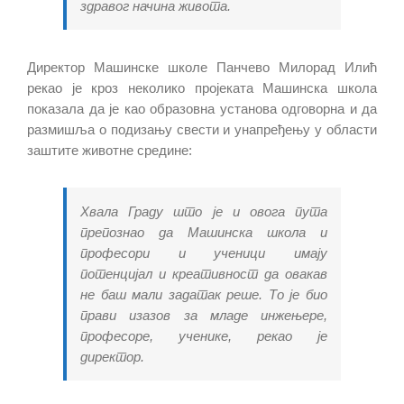
здравог начина живота.
Директор Машинске школе Панчево Милорад Илић
рекао је кроз неколико пројеката Машинска школа
показала да je као образовна установа одговорна и да
размишља о подизању свести и унапређењу у области
заштите животне средине:
Хвала Граду што је и овога пута
препознао да Машинска школа и
професори и ученици имају
потенцијал и креативност да овакав
не баш мали задатак реше. То је био
прави изазов за младе инжењере,
професоре, ученике, рекао је
директор.