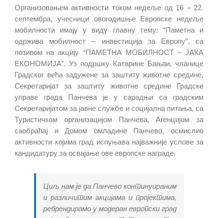
Организовањем активности токoм недеље од 16 – 22.
септембра, учесници овогодишње Европске недеље
мобилности имају у виду главну тему: “Паметна и
одржива мобилност – инвестиција за Европу”, са
позивом на акцију “ПАМЕТНА МОБИЛНОСТ – ЈАКА
ЕКОНОМИЈА”. Уз подршку Катарине Бањаи, чланицe
Градског већа задуженe за заштиту животне средине,
Секретаријат за заштиту животне средине Градске
управе града Панчева је у сарадњи са градским
Секретаријатом за јавне службе и социјална питања, са
Туристичком организацијом Панчева, Агенцијом за
саобраћај и Домом омладине Панчево, осмислио
активности којима град испуњава најважније услове за
кандидатуру за освајање ове европске награде.
Циљ нам је да Панчево континуираним
и различитим акцијама и пројектима,
ребрендирамо у модеран европски град