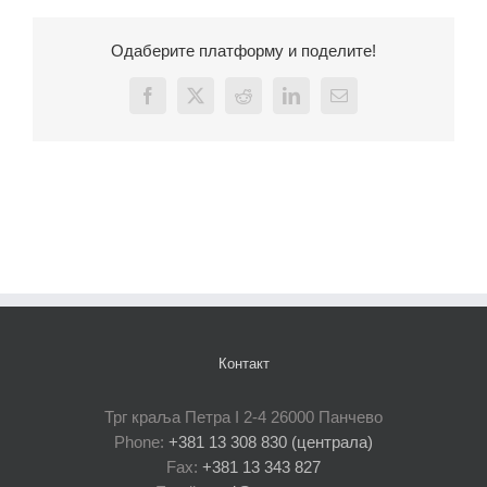
Одаберите платформу и поделите!
Facebook
X
Reddit
LinkedIn
Email
Контакт
Трг краља Петра I 2-4 26000 Панчево
Phone:
+381 13 308 830 (централа)
Fax:
+381 13 343 827