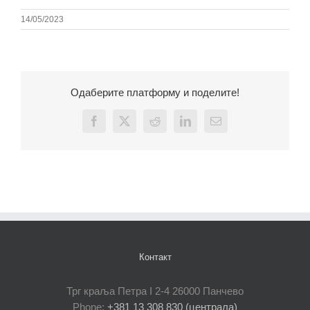
14/05/2023
Одаберите платформу и поделите!
Facebook
X
Reddit
LinkedIn
Email
Контакт
Трг краља Петра I 2-4 26000 Панчево
Phone:
+381 13 308 830 (централа)