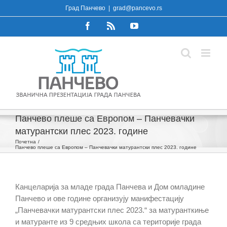
Skip
Град Панчево
|
grad@pancevo.rs
to
Facebook
Rss
YouTube
content
Панчево плеше са Европом – Панчевачки
матурантски плес 2023. године
Почетна
Панчево плеше са Европом – Панчевачки матурантски плес 2023. године
Канцеларија за младе града Панчева и Дом омладине
Панчево и ове године организују манифестацију
„Панчевачки матурантски плес 2023.“ за матуранткиње
и матуранте из 9 средњих школа са територије града