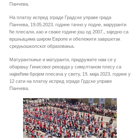
Панчева.
На платоу испред зграде Градске управе града
Панчева, 19.05.2023. године тачно у подне, маруранти
ће плесали, као и сваке године још од 2007., заједно са
вршњацима широм Европе и обележити завршетак
средњошколског образовања.
Матуранткиње и матуранти, придружите нам се у
обарању Гинисовог рекорда у симултаном плесу са
највећим бројем плесача у свету, 19. маја 2023. године у
12 сати на платоу испред зграде Грдске управе
Панчева.