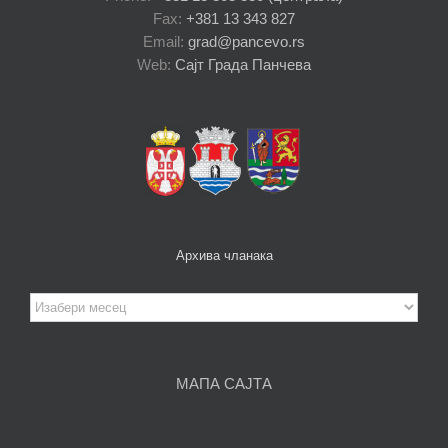
Fax:
+381 13 343 827
Email:
grad@pancevo.rs
Web:
Сајт Града Панчева
Архива чланака
Архива
чланака
МАПА САЈТА