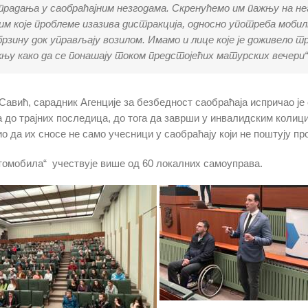
радања у саобраћајним незгодама. Скренућемо им пажњу на нега
м које проблеме изазива дистракција, односно употреба моби
брзину док управљају возилом. Имамо и лице које је доживело тр
њу како да се понашају током предстојећих матурских вечери“ 
ић, сарадник Агенције за безбедност саобраћаја испричао је свој
о трајних последица, до тога да заврши у инвалидским колицим
ио да их сносе не само учесници у саобраћају који не поштују пр
томобила“ учествује више од 60 локалних самоуправа.