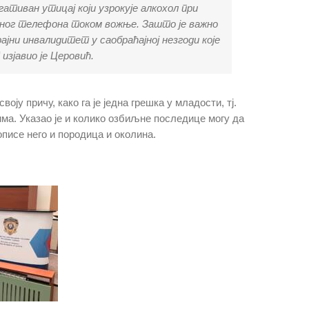
тиван утицај који узрокује алкохол при
лног телефона током вожње. Зашто је важно
ајни инвалидитет у саобраћајној незгоди које
изјавио је Церовић.
у причу, како га је једна грешка у младости, тј.
а. Указао је и колико озбиљне последице могу да
описе него и породица и околина.