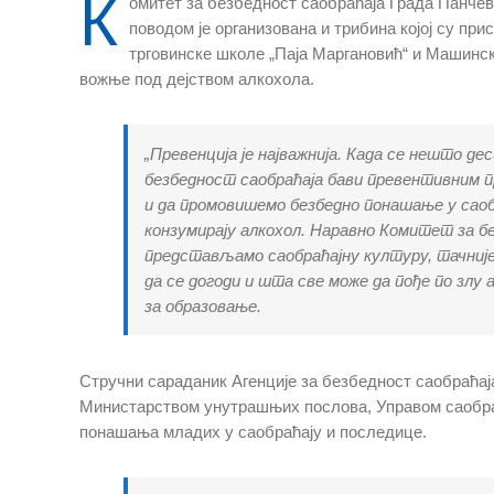
К
омитет за безбедност саобраћаја Града Панчева
поводом је организована и трибина којој су п
трговинске школе „Паја Маргановић“ и Машинске
вожње под дејством алкохола.
„Превенција је најважнија. Када се нешто де
безбедност саобраћаја бави превентивним пр
и да промовишемо безбедно понашање у саобр
конзумирају алкохол. Наравно Комитет за б
представљамо саобраћајну културу, тачније
да се догоди и шта све може да пође по злу 
за образовање.
Стручни сараданик Агенције за безбедност саобраћаја,
Министарством унутрашњих послова, Управом саобраћа
понашања младих у саобраћају и последице.