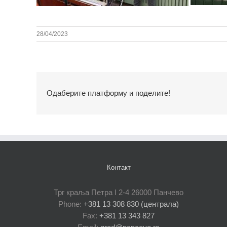
28/04/2023
Одаберите платформу и поделите!
Контакт
Трг краља Петра I 2-4 26000 Панчево
Phone:
+381 13 308 830 (централа)
Fax:
+381 13 343 827