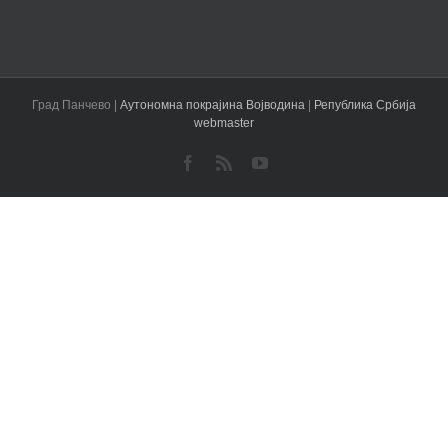
Град Панчево |
Аутономна покрајина Војводина
|
Република Србија
webmaster
Facebook
Rss
YouTube