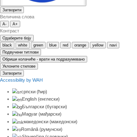
Затворити
Величина слова
A-
A+
Контраст
Одаберите боју
black
white
green
blue
red
orange
yellow
navi
Подвучени титлови
Обриши колачиће - врати на подразумевано
Уклоните стилове
Затворити
Accessibility by WAH
српски (ћир)
English
(
енглески
)
Български
(
бугарски
)
Magyar
(
мађарски
)
македонски
(
македонски
)
Română
(
румунски
)
Slovenčina
(
словачки
)