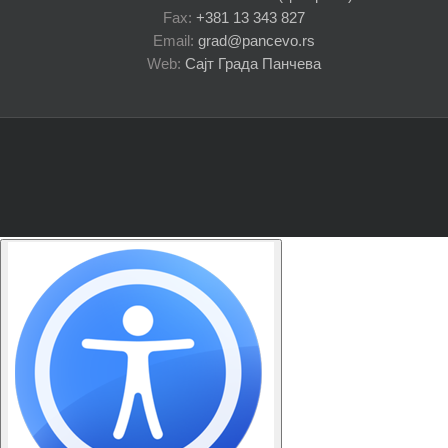
Fax:
+381 13 343 827
Email:
grad@pancevo.rs
Web:
Сајт Града Панчева