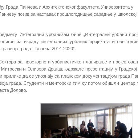
у Града Панчева и Архитектонског факултета Универзитета у
у Панчеву позив за наставак прошлогодишње сарадње у школској
редмету Интегрални урбанизам биће „Интегрални урбани прој
олигон за израду интегралних урбаних пројеката и ове годи
а развоја града Панчева 2014-2020“.
Сектора за просторно и урбанистичко планирање и пројектова
 Митрески и Оливера Драгаш одржале презентацију у Градској
и прилике да се упознају са планском документацијом града Па
оја града. Студенти и менторски тим су потом обишли центар г
еста Долово.