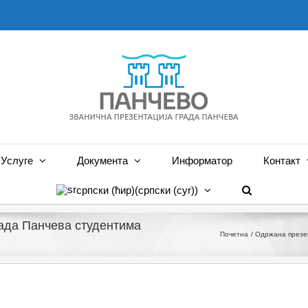
Услуге
Документа
Информатор
Контакт
српски (ћир)
(
српски (cyr)
)
рада Панчева студентима
Почетна
Одржана презен