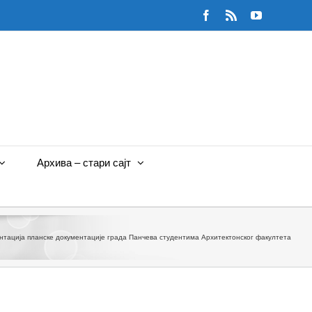
Facebook
Rss
YouTube
Архива – стари сајт
тација планске документације града Панчева студентима Архитектонског факултета