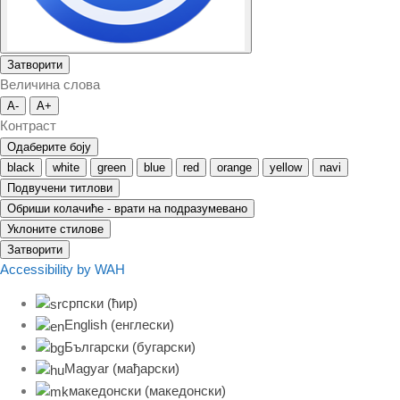
Затворити
Величина слова
A-
A+
Контраст
Одаберите боју
black
white
green
blue
red
orange
yellow
navi
Подвучени титлови
Обриши колачиће - врати на подразумевано
Уклоните стилове
Затворити
Accessibility by WAH
српски (ћир)
English
(
енглески
)
Български
(
бугарски
)
Magyar
(
мађарски
)
македонски
(
македонски
)