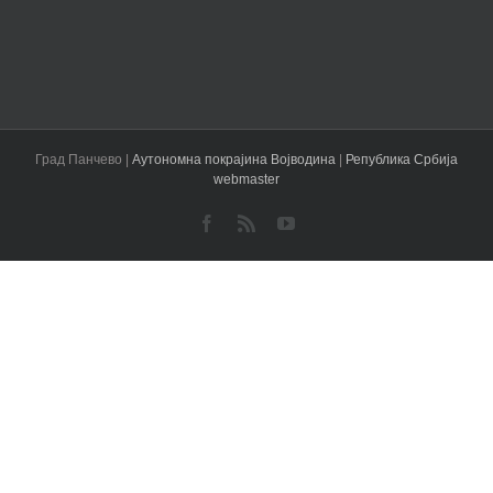
Град Панчево |
Аутономна покрајина Војводина
|
Република Србија
webmaster
Facebook
Rss
YouTube