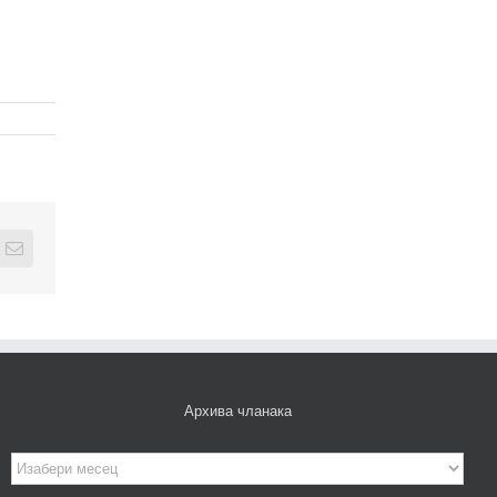
edIn
Email
Архива чланака
Архива
чланака