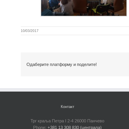
10/03/2017
Одаберите платформу и поделите!
Контакт
Трг краља Петра I 2-4 26000 Панчево
Phone:
+381 13 308 830 (централа)