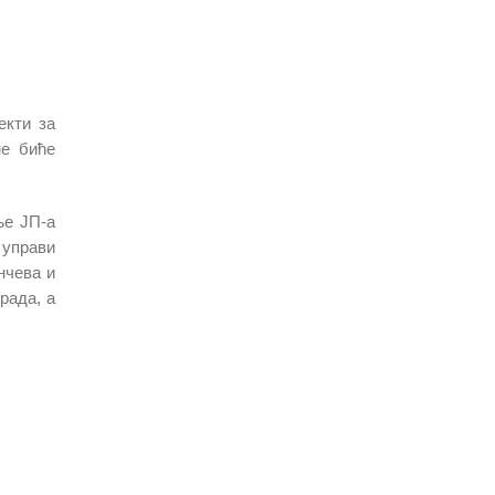
екти за
не биће
ње ЈП-а
 управи
нчева и
рада, а