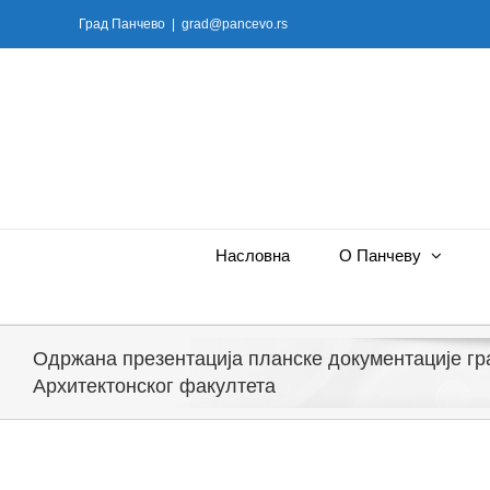
Skip
Град Панчево
|
grad@pancevo.rs
to
content
Насловна
О Панчеву
Одржана презентација планске документације г
Архитектонског факултета