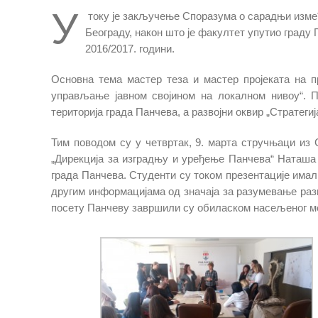
У
току је закључење Споразума о сарадњи измеђ
Београду, након што је факултет упутио град
2016/2017. години.
Основна тема мастер теза и мастер пројеката на п
управљање јавном својином на локалном нивоу“. П
територија града Панчева, а развојни оквир „Стратегиј
Тим поводом су у четвртак, 9. марта стручњаци из 
„Дирекција за изградњу и уређење Панчева“ Наташа
града Панчева. Студенти су током презентације имал
другим информацијама од значаја за разумевање разв
посету Панчеву завршили су обиласком насељеног м