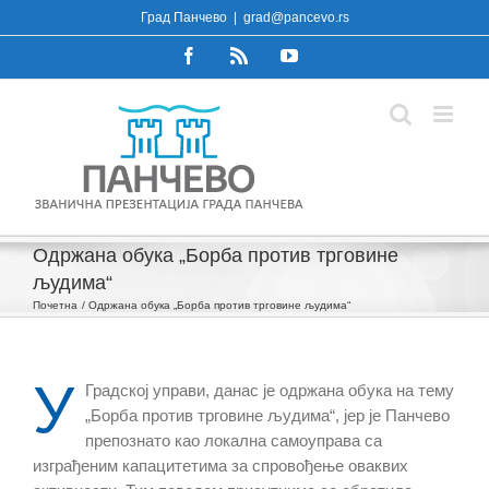
Skip
Град Панчево
|
grad@pancevo.rs
to
Facebook
Rss
YouTube
content
Одржана обука „Борба против трговине
људима“
Почетна
Одржана обука „Борба против трговине људима“
У
Градској управи, данас је одржана обука на тему
„Борба против трговине људима“, јер је Панчево
препознато као локална самоуправа са
изграђеним капацитетима за спровођење оваквих