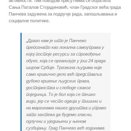
активности. Тим поводом присутнима се обратила
Сања Паталов Стојадиновић, члан Градског већа града
Панчева задужена за подручје рада, запошљавања и
социјалне политике.
„Драго нам је што је Панчево
препознато као локална самоуправа у
којој постоје ресурси за спровођење
обуке, која се организује у још 24 града
широм Србије. Трговина људима није
само кривично дело већ представља
дубоко кршење људских права,
достојанства и слободе сваког
појединца. То је бол која се тешко
види, јер се често одвија у тишини и
на маргинама нашег друштва и управо
зато захтева да будемо гласни,
одлучни и уједињени у њеном
сузбијању. Град Панчево већ годинама