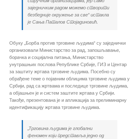
стручним организацијама, јер само
заједничким радом можемо створити
безбедније окружење за све“ истакла
је Сања Паталов Стојадиновић.
Обуку „Борба против трговине људима“ су заједнички
организовали Министарство за рад, запошљавање,
борачка и социјална питања, Министарство
унутрашњих послова Републике Србије, ГИЗ и Центар
за заштиту жртава трговине људима. Посебно су
обрађене теме о појавним облицима трговине људима у
Србији, рад са жртвама и последице трговине људима,
а објашњен је и систем заштите жртава у Србији.
Такође, презентована је и апликација за прелиминарну
идентификацију жртава трговине људима.
„Трговина људима је глобални
феномен који представља једно од