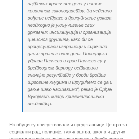
најтежих кривичних дела у нашем
кривичном законодавству. За успешно
вођење истраге и прикупљање доказа
неопходно је укључивање свих
државних институција и организација
цивилног друштва, како би се
процесуирали извршиоци и спречило
даље вршење ових дела. Полицијска
управа Панчево и град Панчево су у
претходном периоду остварили
значајне резултате у борби против
трговине људима и трудићемо се да и
даље тако наставимо“, рекао је Срђан
Вукојевић, млађи криминалистички
инспектор.
На обуци су присуствовали и представници Центра за
социјални рад, полиције, тужилаштва, школа и других
институција које су најважније карике у борби против