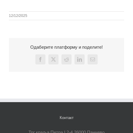
12/12/2025
Одаберите платформу и поделите!
Facebook
X
Reddit
LinkedIn
Email
Контакт
Трг краља Петра I 2-4 26000 Панчево