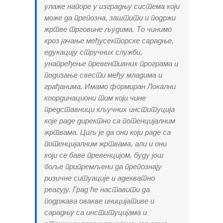
улаже напоре у изградњу система који
може да препозна, заштити и подржи
жртве трговине људима. То чинимо
кроз јачање међусекторске сарадње,
едукацију стручних служби,
унапређење превентивних програма и
подизање свести међу младима и
грађанима. Имамо формиран Локални
координациони тим који чине
представници кључних институција
које раде директно са потенцијалним
жртвама. Циљ је да они који раде са
потенцијалним жртвама, али и они
који се баве превенцијом, буду још
боље припремљени да препознају
ризичне ситуације и адекватно
реагују. Град ће наставити да
подржава овакве иницијативе и
сарадњу са институцијама и