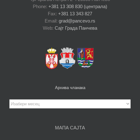
Phone:
+381 13 308 830 (централа)
Fax:
+381 13 343 827
Email:
grad@pancevo.rs
Web:
Сајт Града Панчева
Архива чланака
Архива
чланака
МАПА САЈТА