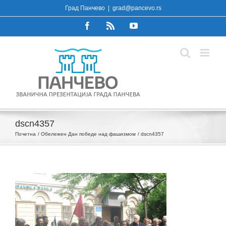
Skip
Град Панчево
|
grad@pancevo.rs
to
Facebook
Rss
YouTube
content
dscn4357
Почетна
Обележен Дан победе над фашизмом
dscn4357