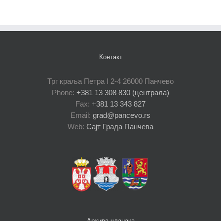
Контакт
Трг краља Петра I 2-4 26000 Панчево
Phone:
+381 13 308 830 (централа)
Fax:
+381 13 343 827
Email:
grad@pancevo.rs
Web:
Сајт Града Панчева
Архива чланака