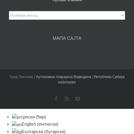
Архива
чланака
МАПА САЈТА
Град Панчево |
Аутономна покрајина Војводина
|
Република Србија
webmaster
Facebook
Rss
YouTube
српски (ћир)
English
(
енглески
)
Български
(
бугарски
)