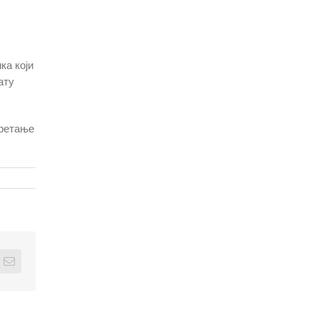
ка који
ату
кретање
edIn
Email