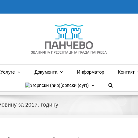
Услуге
Документа
Информатор
Контакт
српски (ћир)
(
српски (cyr)
)
овину за 2017. годину