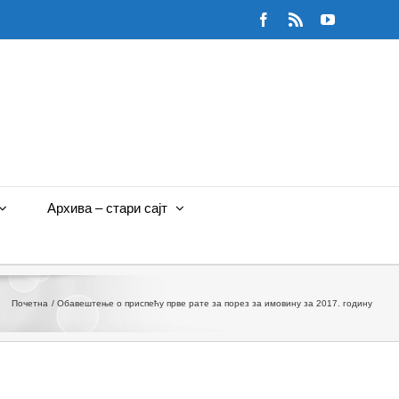
Facebook
Rss
YouTube
Архива – стари сајт
Почетна
Обавештење о приспећу прве рате за порез за имовину за 2017. годину