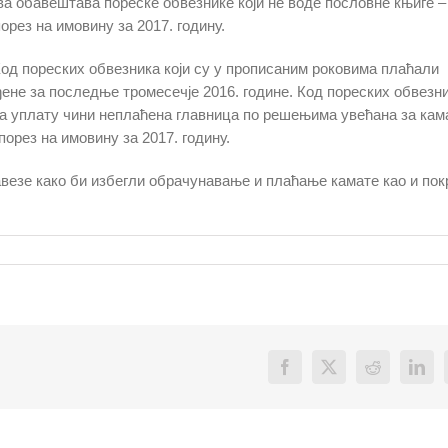
ва обавештава пореске обвезнике који не воде пословне књиге –
орез на имовину за 2017. годину.
Код пореских обвезника који су у прописаним роковима плаћали
ђене за последње тромесечје 2016. године. Код пореских обвезни
за уплату чини неплаћена главница по решењима увећана за кам
порез на имовину за 2017. годину.
везе како би избегли обрачунавање и плаћање камате као и по
Facebook
X
Reddit
Link