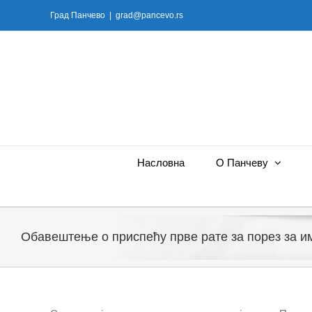
Skip
Град Панчево
|
grad@pancevo.rs
to
content
Насловна
О Панчеву
Обавештење о приспећу прве рате за порез за им