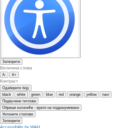
Затворити
Величина слова
A-
A+
Контраст
Одаберите боју
black
white
green
blue
red
orange
yellow
navi
Подвучени титлови
Обриши колачиће - врати на подразумевано
Уклоните стилове
Затворити
Accessibility by WAH