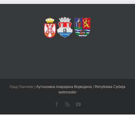
Град Панчево |
Аутономна покрајина Војводина
|
Република Србија
webmaster
Facebook
Rss
YouTube