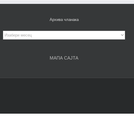
Архива чланака
Архива
чланака
МАПА САЈТА