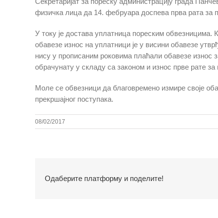
Секретаријат за пореску администрацију града Панче
физичка лица да 14. фебруара доспева прва рата за п
У току је достава уплатница пореским обвезницима. 
обавезе износ на уплатници је у висини обавезе утвр
нису у прописаним роковима плаћали обавезе износ 
обрачунату у складу са законом и износ прве рате за 
Моле се обвезници да благовремено измире своје оба
прекршајног поступака.
08/02/2017
Одаберите платформу и поделите!