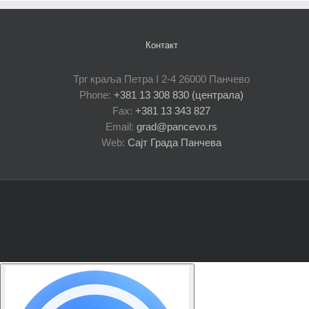
Контакт
Трг краља Петра I 2-4 26000 Панчево
Phone:
+381 13 308 830 (централа)
Fax:
+381 13 343 827
Email:
grad@pancevo.rs
Web:
Сајт Града Панчева