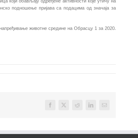
ца који обављају одређене активности које утичу на
ронско подношење пријава са подацима од значаја за
 унапређивање животне средине на Обрасцу 1 за 2020.
Facebook
X
Reddit
LinkedIn
Email