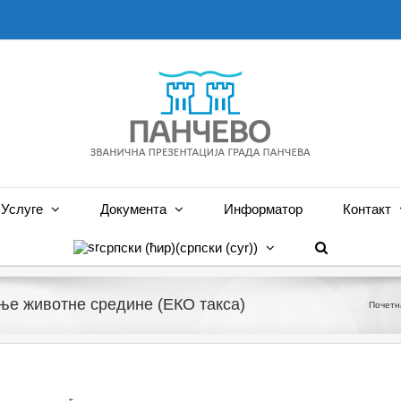
Услуге
Документа
Информатор
Контакт
српски (ћир)
(
српски (cyr)
)
ње животне средине (ЕКО такса)
Почетн