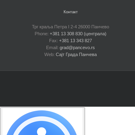
Контакт
Трг краља Петра I 2-4 26000 Панчево
Phone:
+381 13 308 830 (централа)
Fax:
+381 13 343 827
Email:
grad@pancevo.rs
Web:
Сајт Града Панчева