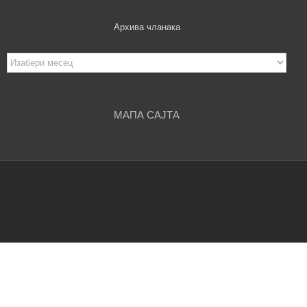
Архива чланака
Архива
чланака
МАПА САЈТА