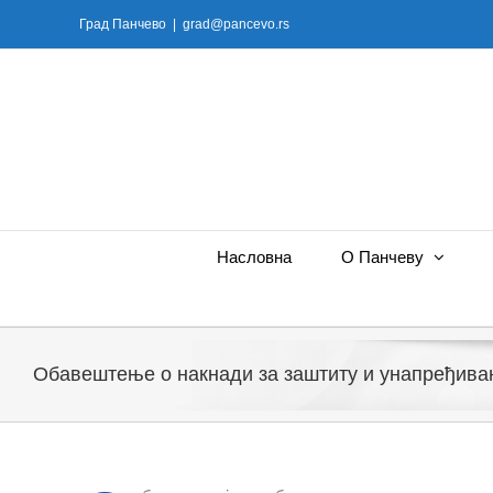
Skip
Град Панчево
|
grad@pancevo.rs
to
content
Насловна
О Панчеву
Обавештење о накнади за заштиту и унапређива