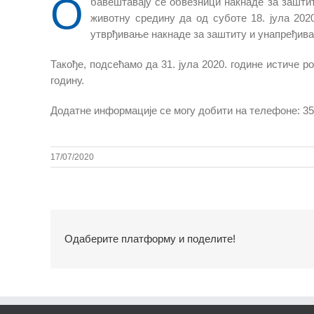
О
бавештавају се обвезници накнаде за заштит
животну средину да од суботе 18. јула 202
утврђивање накнаде за заштиту и унапређива
Такође, подсећамо да 31. јула 2020. године истиче 
годину.
Додатне информације се могу добити на телефоне: 351-
17/07/2020
Одаберите платформу и поделите!