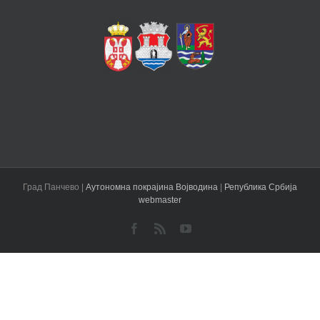
Град Панчево |
Аутономна покрајина Војводина
|
Република Србија
webmaster
Facebook
Rss
YouTube