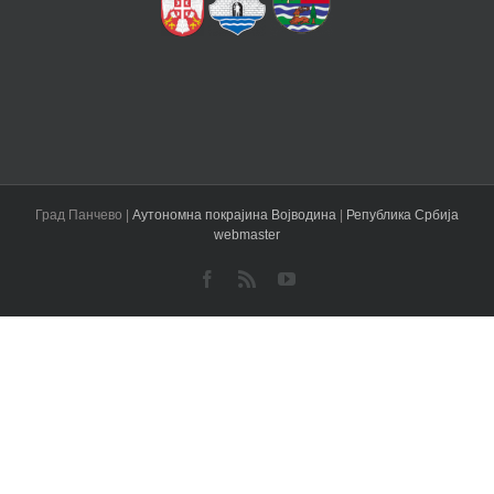
Град Панчево |
Аутономна покрајина Војводина
|
Република Србија
webmaster
Facebook
Rss
YouTube