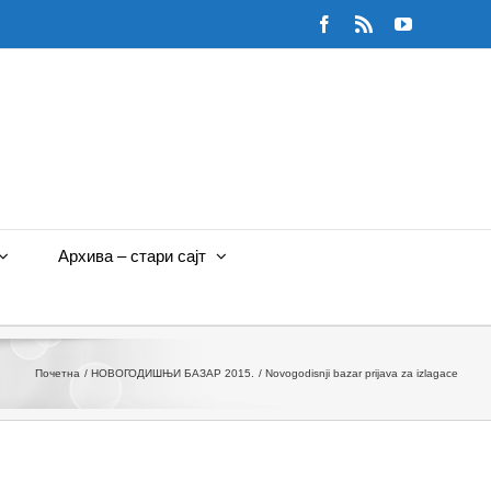
Facebook
Rss
YouTube
Архива – стари сајт
Почетна
НОВОГОДИШЊИ БАЗАР 2015.
Novogodisnji bazar prijava za izlagace