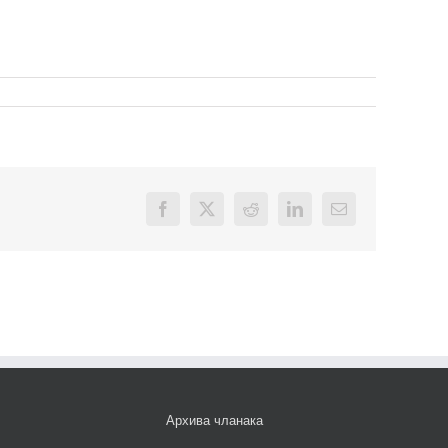
Facebook
X
Reddit
LinkedIn
Email
Архива чланака