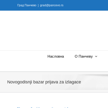
Skip
Град Панчево
|
grad@pancevo.rs
to
content
Насловна
О Панчеву
Novogodisnji bazar prijava za izlagace