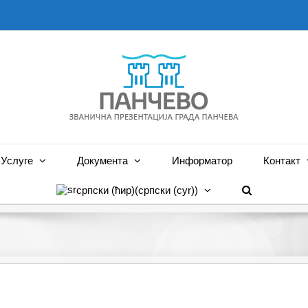
Услуге
Документа
Информатор
Контакт
српски (ћир)
(
српски (cyr)
)