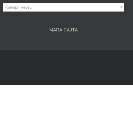
Архива
чланака
МАПА САЈТА