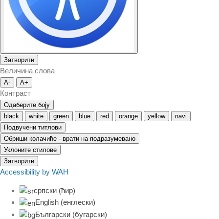
Затворити
Величина слова
A-
A+
Контраст
Одаберите боју
black
white
green
blue
red
orange
yellow
navi
Подвучени титлови
Обриши колачиће - врати на подразумевано
Уклоните стилове
Затворити
Accessibility by WAH
српски (ћир)
English
(
енглески
)
Български
(
бугарски
)