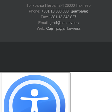
Трг краља Петра I 2-4 26000 Панчево
Phone:
+381 13 308 830 (централа)
Fax:
+381 13 343 827
Email:
grad@pancevo.rs
Web:
Сајт Града Панчева