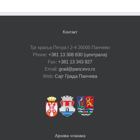
Контакт
Трг краља Петра I 2-4 26000 Панчево
Phone:
+381 13 308 830 (централа)
Fax:
+381 13 343 827
Email:
grad@pancevo.rs
Web:
Сајт Града Панчева
Архива чланака