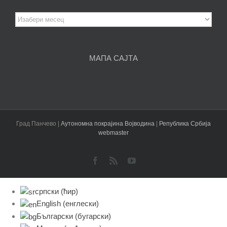
Архива
чланака
МАПА САЈТА
Град Панчево |
Аутономна покрајина Војводина
|
Република Србија
webmaster
Facebook
Rss
YouTube
српски (ћир)
English
(
енглески
)
Български
(
бугарски
)