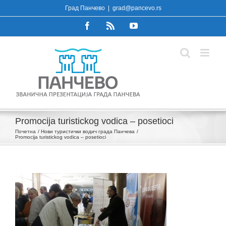
Skip
Град Панчево
|
grad@pancevo.rs
to
Facebook
Rss
YouTube
content
Promocija turistickog vodica – posetioci
Почетна
Нови туристички водич града Панчева
Promocija turistickog vodica – posetioci