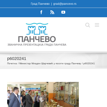
Skip
Град Панчево
|
grad@pancevo.rs
to
Facebook
Rss
YouTube
content
p6020241
Почетна
Министар Младен Шарчевић у посети граду Панчеву
p6020241