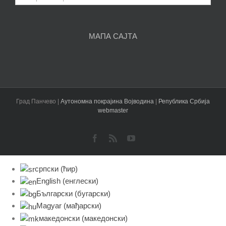
чланака
МАПА САЈТА
Град Панчево |
Аутономна покрајина Војводина
|
Република Србија
webmaster
Facebook
Rss
YouTube
српски (ћир)
English
(
енглески
)
Български
(
бугарски
)
Magyar
(
мађарски
)
македонски
(
македонски
)