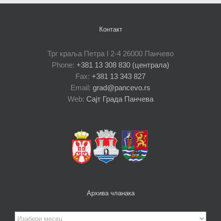
Контакт
Трг краља Петра I 2-4 26000 Панчево
Phone:
+381 13 308 830 (централа)
Fax:
+381 13 343 827
Email:
grad@pancevo.rs
Web:
Сајт Града Панчева
Архива чланака
Архива