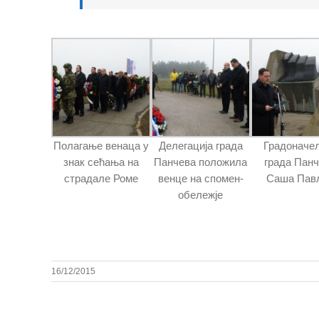
Полагање венаца у
Делегација града
Градоначе
знак сећања на
Панчева положила
града Пан
страдале Роме
венце на спомен-
Саша Пав
обележје
16/12/2015