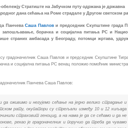
н-обележју Стратиште на Јабучком путу одржана је државна
одног дана сећања на Роме страдале у Другом светском ра
ада Панчева
Саша Павлов
и председник Скупштине града П
д, запошљавање, борачка и социјална питања РС и Нацио
више страних амбасада у Београду, потомци жртава, удру
 су градоначелник Саша Павлов и председник Скупштине Тигр
рачка и социјална питања РС венац положио помоћник министр
градоначелник Панчева Саша Павлов:
и да оживимо и негујемо сећање на једно велико страдање и
тском рату, окупатори су стрељали између 10 и 12 хиљада
чинили страховит геноцид, а на нама је да се сећамо и да не
онове, рекао је градоначелник и поручио да треба да чувамо