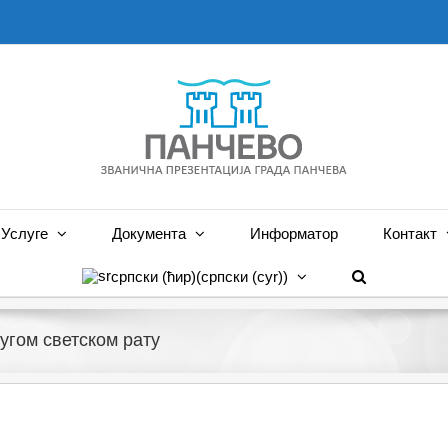
Услуге
Документа
Информатор
Контакт
српски (ћир)
(
српски (cyr)
)
угом светском рату