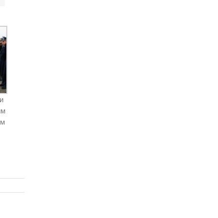
и
им
ом