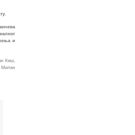
ту.
анчева
налног
жења и
ан Киш,
а Милан