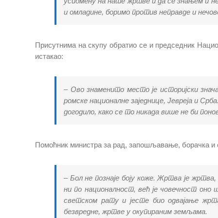
успомену на наше жртве и да се знањем и н
и омладине, боримо против неправде и нечо
Присутнима на скупу обратио се и председник Нацио
истакао:
– Ово знаменито место је историјски знача
ромске националне заједнице, Јевреја и Срба
догодило, како се то никада више не би поно
Помоћник министра за рад, запошљавање, борачка и 
– Бол не познаје боју коже. Жртва је жртва,
ни по националност, већ је човечност оно
светском рату и јесте био одвајање жрта
безвредне, жртве у окупираним земљама.