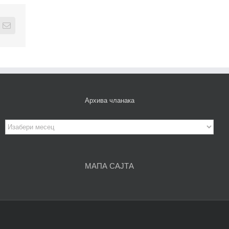
edIn
Email
Архива чланака
Архива
чланака
МАПА САЈТА