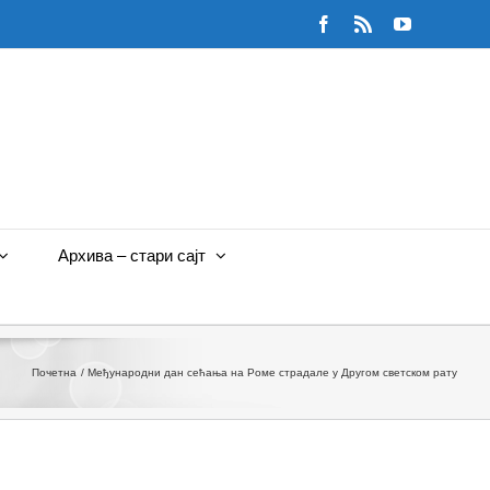
Facebook
Rss
YouTube
Архива – стари сајт
Почетна
Међународни дан сећања на Роме страдале у Другом светском рату