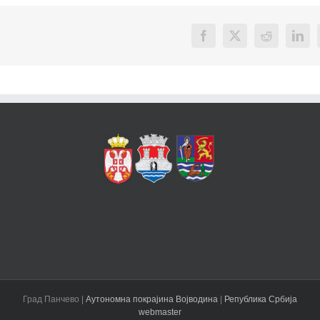
Facebook
X
Reddit
Link
Град Панчево |
Аутономна покрајина Војводина
|
Република Србија
webmaster