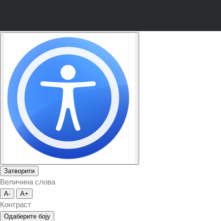
Затворити
Величина слова
A-
A+
Контраст
Одаберите боју