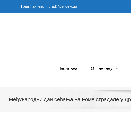
Skip
Град Панчево
|
grad@pancevo.rs
to
content
Насловна
О Панчеву
Међународни дан сећања на Роме страдале у Др