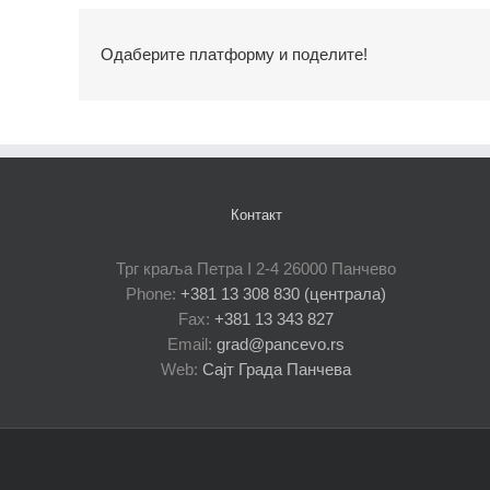
Одаберите платформу и поделите!
Контакт
Трг краља Петра I 2-4 26000 Панчево
Phone:
+381 13 308 830 (централа)
Fax:
+381 13 343 827
Email:
grad@pancevo.rs
Web:
Сајт Града Панчева