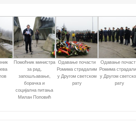
лник
Помоћник министра
Одавање почасти
Одавање почаст
чева
за рад,
Ромима страдалим
Ромима страдал
лов
запошљавање,
у Другом светском
у Другом светск
борачка и
рату
рату
социјална питања
Милан Поповић