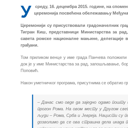
У
среду, 16. децембра 2015. године, на споме
церемонија посвећена обележавању Међунар
Церемонији су присуствовали градоначелник гр
Тигран Киш, представници Министарства за ра
савета ромске националне мањине, делегације 
грађани.
Том приликом венце у име града Панчева положили
док је у име Министарства за рад, запошљавање, бо
Поповић.
Након уметничког програма, присутнима се обратио 
– Данас смо овде да заједно одамо пошту 
прогон Рома. На овом месту у Другом све
људи – Рома, Срба и Јевреја. Нацисти су по
дозволимо да се ова страшна дела икада п