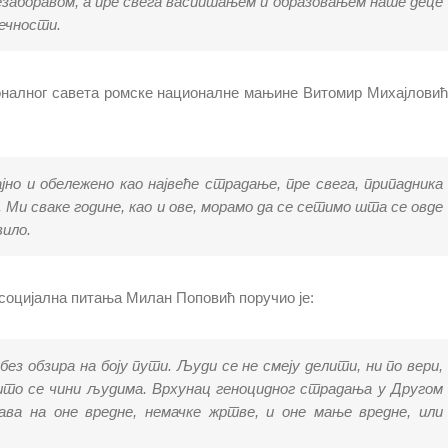
езаборавом, а пре свега васпитањем и образовањем наше деце
вечности.
налног савета ромске националне мањине Витомир Михајловић, 
јно и обележено као највеће страдање, пре свега, припадника
. Ми сваке године, као и ове, морамо да се сетимо шта се овде
вило.
социјална питања Милан Поповић поручио је:
 без обзира на боју пути. Људи се не смеју делити, ни по вери,
 што се чини људима. Врхунац геноцидног страдања у Другом
ва на оне вредне, немачке жртве, и оне мање вредне, или