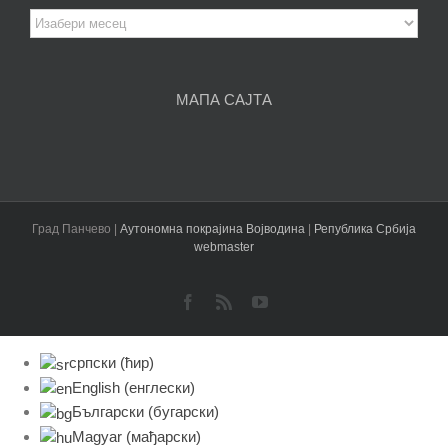
Архива
чланака
МАПА САЈТА
Град Панчево |
Аутономна покрајина Војводина
|
Република Србија
webmaster
Facebook
Rss
YouTube
српски (ћир)
English
(
енглески
)
Български
(
бугарски
)
Magyar
(
мађарски
)