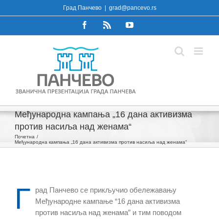
Skip
Град Панчево
|
grad@pancevo.rs
to
Facebook
Rss
YouTube
content
Међународна кампања „16 дана активизма
против насиља над женама“
Почетна
Међународна кампања „16 дана активизма против насиља над женама“
Г
рад Панчево се прикључио обележавању
Међународне кампање “16 дана активизма
против насиља над женама” и тим поводом