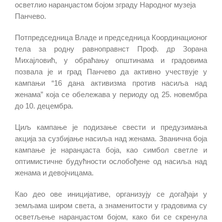
осветлио наранџастом бојом зграду Народног музеја
Панчево.
Потпредседница Владе и председница Координационог
тела за родну равноправнст Проф. др Зорана
Михајловић, у обраћању општинама и градовима
позвала је и град Панчево да активно учествује у
кампањи “16 дана активизма против насиља над
женама” која се обележава у периоду од 25. новембра
до 10. децембра.
Циљ кампање је подизање свести и предузимања
акција за сузбијање насиља над женама. Званична боја
кампање је наранџаста боја, као симбол светле и
оптимистичне будућности ослобођене од насиља над
женама и девојчицама.
Као део ове иницијативе, организују се догађаји у
земљама широм света, а знаменитости у градовима су
осветљење наранџастом бојом, како би се скренула