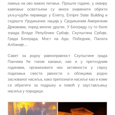
пажња на ово важно питање. Прошле године, у оквиру
кампање осветљени су многи знаменити објекти
укључујући пирамиде у Египту, Emipre State Building и
седиште Уједињених нација у Сједињеним Америчким
Државама, поред многих других. У Београду су то биле
зграда Владе Републике Србије, Скупштина Србије,
Града Београда, Мост на Ади, Победник, Палата
Албаније…
Савет за родну равноправност Скупштине града
Панчева ће током капање, као и у претходним
годинама, организовати низ активности у сврху
подизања свести јавности о облицима родно
заснованог насиља, како препознати насиље као и коме
се обратити за подршку и помоћ у заустављању
насиља у породици.