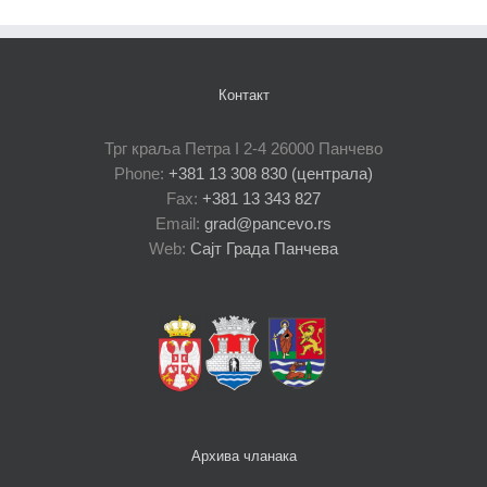
Контакт
Трг краља Петра I 2-4 26000 Панчево
Phone:
+381 13 308 830 (централа)
Fax:
+381 13 343 827
Email:
grad@pancevo.rs
Web:
Сајт Града Панчева
Архива чланака