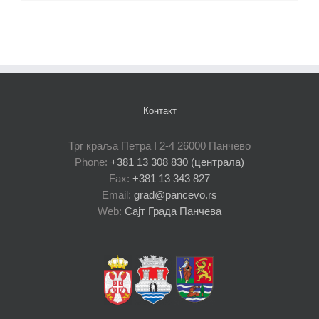
Контакт
Трг краља Петра I 2-4 26000 Панчево
Phone:
+381 13 308 830 (централа)
Fax:
+381 13 343 827
Email:
grad@pancevo.rs
Web:
Сајт Града Панчева