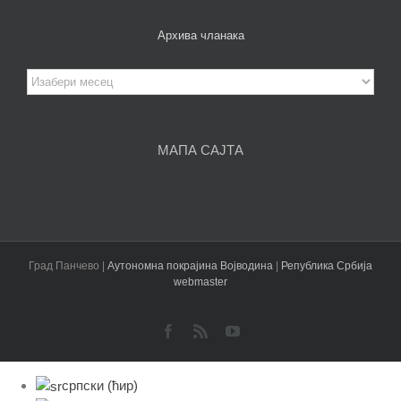
Архива чланака
Архива
чланака
МАПА САЈТА
Град Панчево |
Аутономна покрајина Војводина
|
Република Србија
webmaster
Facebook
Rss
YouTube
српски (ћир)