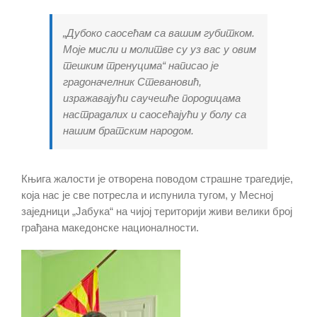
„Дубоко саосећам са вашим губитком.
Моје мисли и молитве су уз вас у овим
тешким тренуцима“ написао је
градоначелник Стевановић,
изражавајући саучешће породицама
настрадалих и саосећајући у болу са
нашим братским народом.
Књига жалости је отворена поводом страшне трагедије,
која нас је све потресла и испунила тугом, у Месној
заједници „Јабука“ на чијој територији живи велики број
грађана македонске националности.