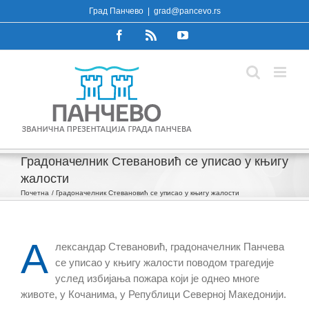
Skip
Град Панчево
|
grad@pancevo.rs
to
Facebook
Rss
YouTube
content
Градоначелник Стевановић се уписао у књигу
жалости
Почетна
Градоначелник Стевановић се уписао у књигу жалости
А
лександар Стевановић, градоначелник Панчева
се уписао у књигу жалости поводом трагедије
услед избијања пожара који је однео многе
животе, у Кочанима, у Републици Северној Македонији.