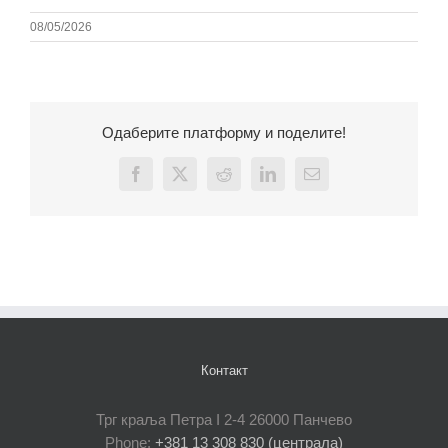
08/05/2026
Одаберите платформу и поделите!
Facebook
X
Reddit
LinkedIn
Email
Контакт
Трг краља Петра I 2-4 26000 Панчево
Phone:
+381 13 308 830 (централа)