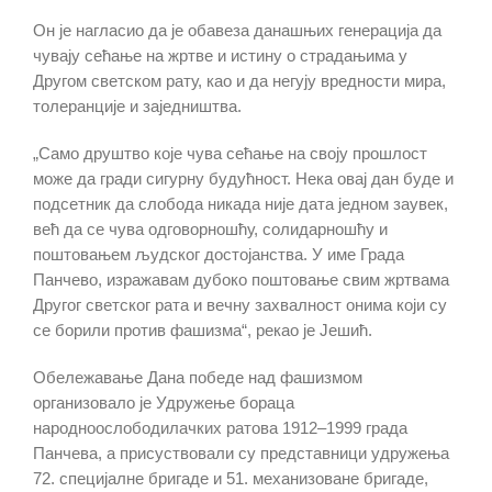
Он је нагласио да је обавеза данашњих генерација да
чувају сећање на жртве и истину о страдањима у
Другом светском рату, као и да негују вредности мира,
толеранције и заједништва.
„Само друштво које чува сећање на своју прошлост
може да гради сигурну будућност. Нека овај дан буде и
подсетник да слобода никада није дата једном заувек,
већ да се чува одговорношћу, солидарношћу и
поштовањем људског достојанства. У име Града
Панчево, изражавам дубоко поштовање свим жртвама
Другог светског рата и вечну захвалност онима који су
се борили против фашизма“, рекао је Јешић.
Обележавање Дана победе над фашизмом
организовало је Удружење бораца
народноослободилачких ратова 1912–1999 града
Панчева, а присуствовали су представници удружења
72. специјалне бригаде и 51. механизоване бригаде,