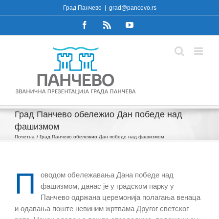
Skip
Град Панчево
|
grad@pancevo.rs
to
Facebook
Rss
YouTube
content
Град Панчево обележио Дан победе над
фашизмом
Почетна
Град Панчево обележио Дан победе над фашизмом
П
оводом обележавања Дана победе над
фашизмом, данас је у градском парку у
Панчево одржана церемонија полагања венаца
и одавања поште невиним жртвама Другог светског