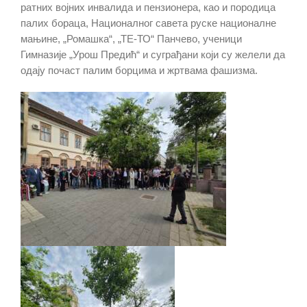
ратних војних инвалида и пензионера, као и породица
палих бораца, Националног савета руске националне
мањине, „Ромашка“, „ТЕ-ТО“ Панчево, ученици
Гимназије „Урош Предић“ и суграђани који су желели да
одају почаст палим борцима и жртвама фашизма.