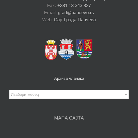
Fax:
+381 13 343 827
Email:
grad@pancevo.rs
Web:
Сајт Града Панчева
Архива чланака
Архива
чланака
МАПА САЈТА