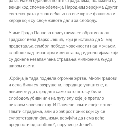
рата. Након одавања поште страдалима, положени су
венци код спомен-обележја Народним херојима Другог
светског рата у знак сећања на све жртве фашизма и
хероје који су своје животе дали за слободу.
У име Града Панчева присутнима се обратио члан
Градског већа Дарко Јешић, који је истакао да 9. мај
представља симбол победе човечности над мржњом,
слободе над тиранијом и живота над идеологијама које
су донеле незапамћена страдања милионима људи
широм света.
„Србија је тада поднела огромне жртве. Многи градови
и села били су разрушени, породице уништене, а
невини људи страдали само зато што су били
слободољубиви или на путу злу које је претило
читавом човечанству. И Панчево памти своје жртве.
Памти страдања, али и храброст оних који су се
супротставили фашизму, верујући да нема веће
вредности од слободе“, поручио је Јешић.