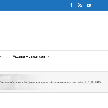
Facebook
Rss
YouTube
Архива – стари сајт
 Панчево обележило Међународни дан особа са инвалидитетом
crtez_2_3_12_2015