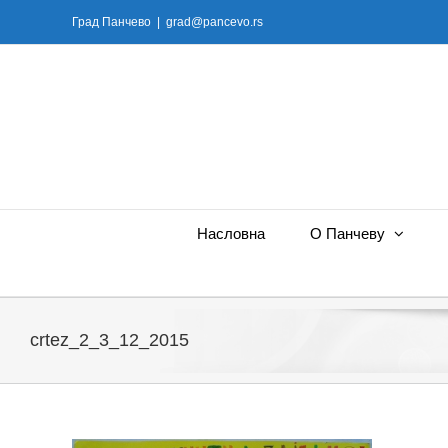
Skip
Град Панчево
|
grad@pancevo.rs
to
content
Насловна
О Панчеву
crtez_2_3_12_2015