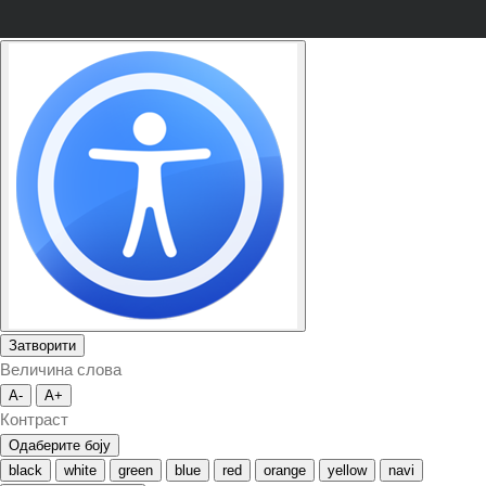
Затворити
Величина слова
A-
A+
Контраст
Одаберите боју
black
white
green
blue
red
orange
yellow
navi