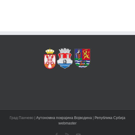
Град Панчево |
Аутономна покрајина Војводина
|
Република Србија
webmaster
Facebook
Rss
YouTube