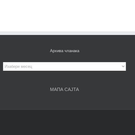
Архива чланака
Архива
чланака
МАПА САЈТА