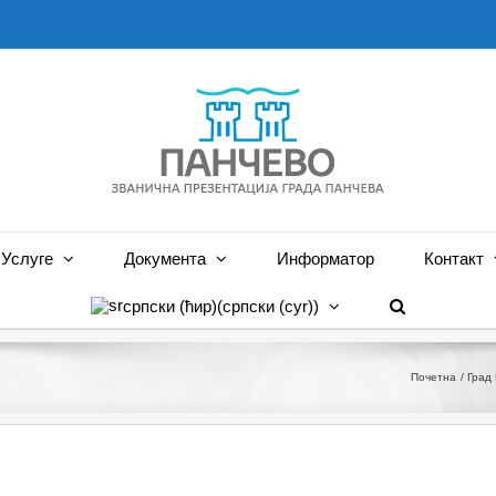
Услуге
Документа
Информатор
Контакт
српски (ћир)
(
српски (cyr)
)
Почетна
Град