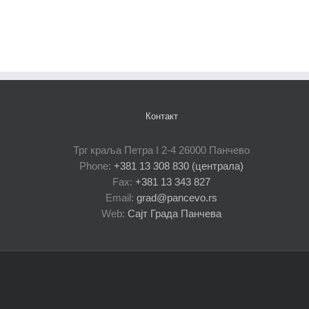
Контакт
Трг краља Петра I 2-4 26000 Панчево
Phone:
+381 13 308 830 (централа)
Fax:
+381 13 343 827
Email:
grad@pancevo.rs
Web:
Сајт Града Панчева