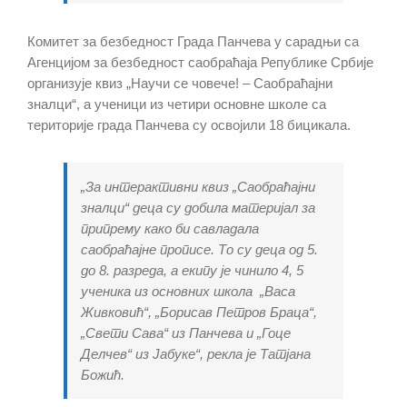
Комитет за безбедност Града Панчева у сарадњи са
Агенцијом за безбедност саобраћаја Републике Србије
организује квиз „Научи се човече! – Саобраћајни
зналци“, а ученици из четири основне школе са
територије града Панчева су освојили 18 бицикала.
„За интерактивни квиз „Саобраћајни
зналци“ деца су добила материјал за
припрему како би савладала
саобраћајне прописе. То су деца од 5.
до 8. разреда, а екипу је чинило 4, 5
ученика из основних школа „Васа
Живковић“, „Борисав Петров Браца“,
„Свети Сава“ из Панчева и „Гоце
Делчев“ из Јабуке“, рекла је Татјана
Божић.