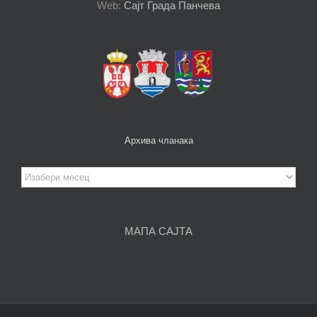
Web:
Сајт Града Панчева
Архива чланака
Архива
чланака
МАПА САЈТА