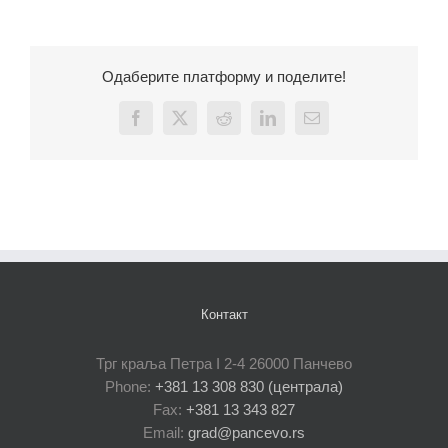
Одаберите платформу и поделите!
Facebook
X
Reddit
LinkedIn
Email
Контакт
Трг краља Петра I 2-4 26000 Панчево
Phone:
+381 13 308 830 (централа)
Fax:
+381 13 343 827
Email:
grad@pancevo.rs