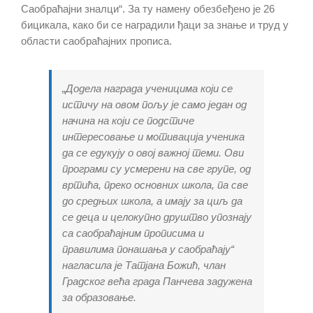
Саобраћајни зналци“. За ту намену обезбеђено је 26
бицикала, како би се наградили ђаци за знање и труд у
области саобраћајних прописа.
„Додела награда ученицима који се
истичу на овом пољу је само један од
начина на који се подстиче
интересовање и мотивација ученика
да се едукују о овој важној теми. Ови
програми су усмерени на све групе, од
вртића, преко основних школа, па све
до средњих школа, а имају за циљ да
се деца и целокупно друштво упознају
са саобраћајним прописима и
правилима понашања у саобраћају“
нагласила је Татјана Божић, члан
Градског већа града Панчева задужена
за образовање.