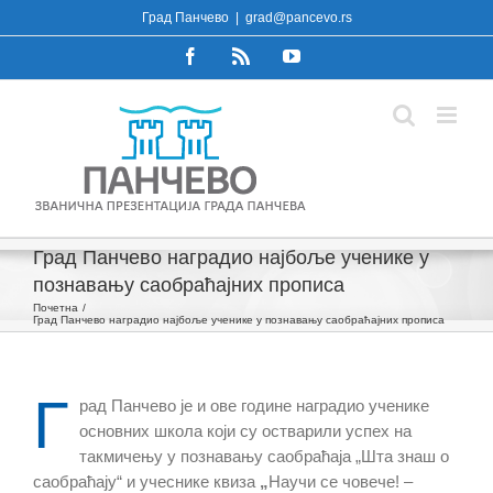
Skip
Град Панчево
|
grad@pancevo.rs
to
Facebook
Rss
YouTube
content
Град Панчево наградио најбоље ученике у
познавању саобраћајних прописа
Почетна
Град Панчево наградио најбоље ученике у познавању саобраћајних прописа
Г
рад Панчево је и ове године наградио ученике
основних школа који су остварили успех на
такмичењу у познавању саобраћаја „Шта знаш о
саобраћају“ и учеснике квиза
„
Научи се човече! –