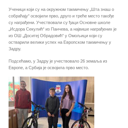
Ученици који су на окружном такмичењу „Шта знаш о
собраћају“ освојили прво, друго и треће место такође
су награђени. Учествовали су ђаци Основне школе
„Исдора Секулић“ из Панчева, а највише награђених је
из ОШ „Доситеј Обрадовић“ у Омољици који су
остварили велики успех на Европском такмичењу у
Задру.
Подсећамо, у Задру је учествовало 26 земаља из
Европе, а Србија је освојила прво место.