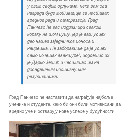
у свим својим одлукама, нека вам ова
награда буде мотивација за наставак
вредног рада и саморазвоја. Град
Панчево ће вас подржи при сваком
кораку на том путу, јер је ваш успех
део нашег заједничког поноса и
напретка. Не заборавите да је успех
само почетак авантуре“, подсетио их
је Дарко Јешић и честитао им на
досадашњим постигнутим
резултатима.
Град Панчево ће наставити да награђује најбоље
ученике и студенте, како би они били мотивисани да
вредно уче и остварују нове успехe у будућности.