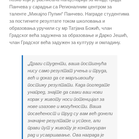
Панчева у сарадњи са Регионалним центром за
таленте „Михајло Пупин“ Панчево. Награде студентима
за постигните резултате током школовања и
образовања уручили су мр Татјана Божић, члан
Градског већа задужена за образовање и Дарко Јешић,
члан Градског већа задужен за културу и омладину.
„Драги студенти, ваша постигнућа
нису само резултат учења и труда,
већ и доказ да се марљивошћу
постижу резултати. Када погледате
унапред, знајте да сваки ваш нови
корак у животу носи потенцијал за
нове изазове и могућности. Ваша
посвећеност и труд су вам већ донели
значајне резултате и успехе, али
прави пут у животу је континуиран
рад и усавршавање. Ова награда је