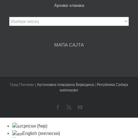
Архива чланака
Архива
чланака
МАПА САЈТА
Град Панчево |
Аутономна покрајина Војводина
|
Република Србија
webmaster
Facebook
Rss
YouTube
српски (ћир)
English
(
енглески
)