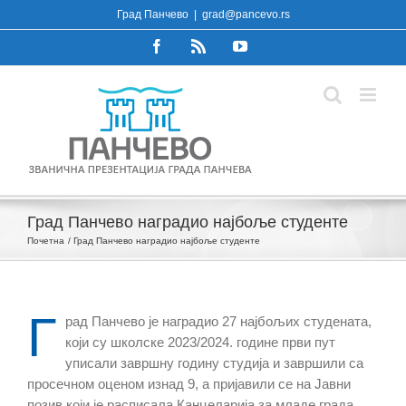
Skip
Град Панчево
|
grad@pancevo.rs
to
Facebook
Rss
YouTube
content
Град Панчево наградио најбоље студенте
Почетна
Град Панчево наградио најбоље студенте
Г
рад Панчево je наградио 27 најбољих студената,
који су школскe 2023/2024. године први пут
уписали завршну годину студија и завршили са
просечном оценом изнад 9, а пријавили се на Јавни
позив који је расписала Канцеларија за младе града