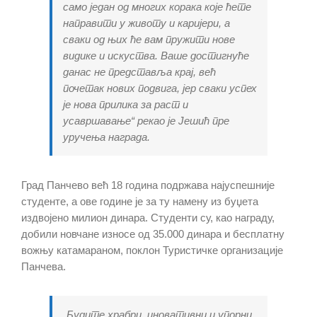
само један од многих корака које ћете
направити у животу и каријери, а
сваки од њих ће вам пружити нове
видике и искуства. Ваше достигнуће
данас не представља крај, већ
почетак нових подвига, јер сваки успех
је нова прилика за раст и
усавршавање“ рекао је Јешић пре
уручења награда.
Град Панчево већ 18 година подржава најуспешније
студенте, а ове године је за ту намену из буџета
издвојено милион динара. Студенти су, као награду,
добили новчане износе од 35.000 динара и бесплатну
вожњу катамараном, поклон Туристичке организације
Панчева.
„Будите храбри, иновативни и упорни