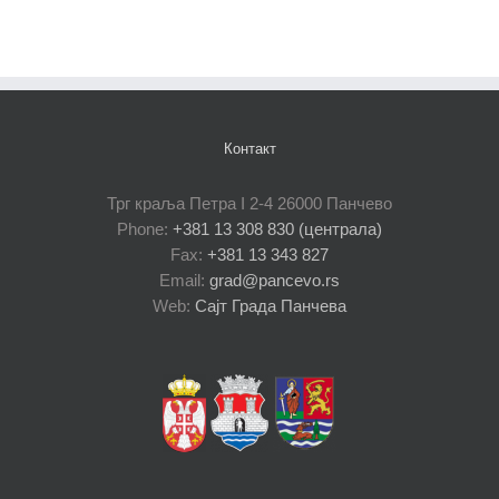
Контакт
Трг краља Петра I 2-4 26000 Панчево
Phone:
+381 13 308 830 (централа)
Fax:
+381 13 343 827
Email:
grad@pancevo.rs
Web:
Сајт Града Панчева