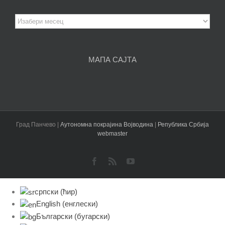
Архива
чланака
МАПА САЈТА
Град Панчево |
Аутономна покрајина Војводина
|
Република Србија
webmaster
Facebook
Rss
YouTube
српски (ћир)
English
(
енглески
)
Български
(
бугарски
)