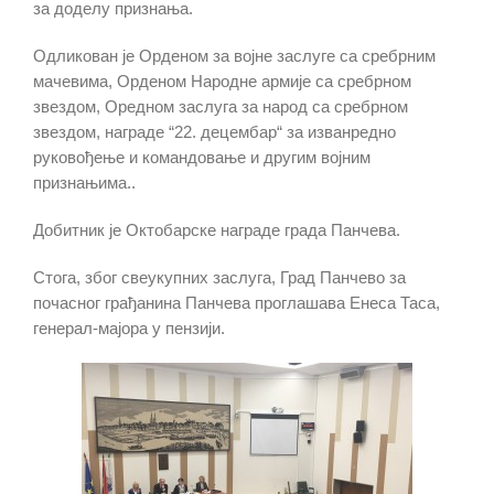
за доделу признања.
Одликован је Орденом за војне заслуге са сребрним
мачевима, Орденом Народне армије са сребрном
звездом, Оредном заслуга за народ са сребрном
звездом, награде “22. децембар“ за изванредно
руковођење и командовање и другим војним
признањима..
Добитник је Октобарске награде града Панчева.
Стога, због свеукупних заслуга, Град Панчево за
почасног грађанина Панчева проглашава Енеса Таса,
генерал-мајора у пензији.