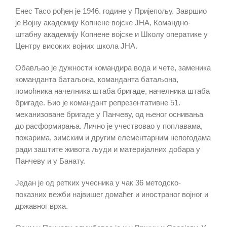
Енес Тасо рођен је 1946. године у Пријепољу. Завршио
је Војну академију Копнене војске ЈНА, Командно-
штабну академију Копнене војске и Школу оператике у
Центру високих војних школа ЈНА.
Обављао је дужности командира вода и чете, заменика
команданта батаљона, команданта батаљона,
помоћника начелника штаба бригаде, начелника штаба
бригаде. Био је командант репрезентативне 51.
механизоване бригаде у Панчеву, од њеног оснивања
до расформирања. Лично је учествовао у поплавама,
пожарима, зимским и другим елементарним непогодама
ради заштите живота људи и материјалних добара у
Панчеву и у Банату.
Један је од ретких учесника у чак 36 методско-
показних вежби највишег домаћег и иностраног војног и
државног врха.