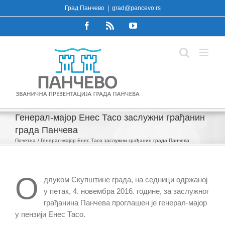
Skip
Град Панчево
|
grad@pancevo.rs
to
Facebook
Rss
YouTube
content
Генерал-мајор Енес Тасо заслужни грађанин
града Панчева
Почетна
Генерал-мајор Енес Тасо заслужни грађанин града Панчева
О
длуком Скупштине града, на седници одржаној
у петак, 4. новембра 2016. године, за заслужног
грађанина Панчева проглашен је генерал-мајор
у пензији Енес Тасо.