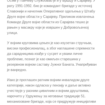
Осим у Панчеву службовао је и у Вршцу и Сарајеву. У
рату 1991-1992. био је командант бригаде у источној
Славонији и начелник Оперативног одељења у Штабу
Друге војне области у Сарајеву. Приликом извлачења
Команде Друге војне области из Сарајева тешко је
рањен у масакру који је извршен у Добровољачкој
улици.
У војним круговима цењен је као изузетан стручњак,
високи професионалац, а због наглашене спремности
да сарадницима изађе у сусрет и уважи личне
проблеме, познат је као омиљен старешина у
резервном војном саставу Јужног Баната. Унапређиван
је ванредно.
Иако је проглашен ратним војним инвалидом друге
категорије, након одласка у пензију и даље активно
учествује у разним цивилним и војним друштвима,
нарочито у Удружењу за неговање традиције 51.
механизоване бригаде, која се придружује иницијативи