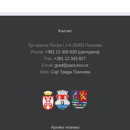
Контакт
Трг краља Петра I 2-4 26000 Панчево
Phone:
+381 13 308 830 (централа)
Fax:
+381 13 343 827
Email:
grad@pancevo.rs
Web:
Сајт Града Панчева
Архива чланака