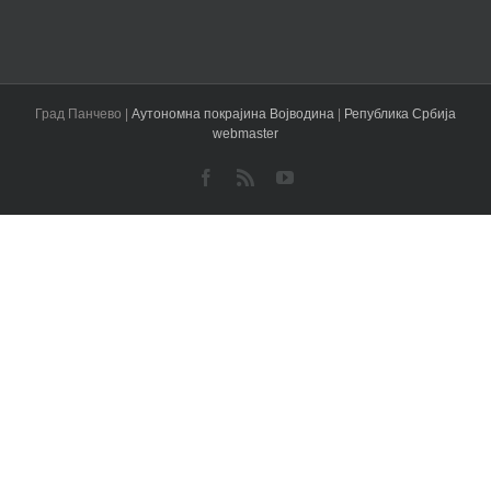
Град Панчево |
Аутономна покрајина Војводина
|
Република Србија
webmaster
Facebook
Rss
YouTube