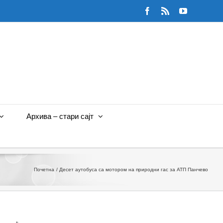
Facebook
Rss
YouTube
Архива – стари сајт
Почетна
Десет аутобуса са мотором на природни гас за АТП Панчево