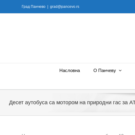
Skip
Град Панчево
|
grad@pancevo.rs
to
content
Насловна
О Панчеву
Десет аутобуса са мотором на природни гас за 