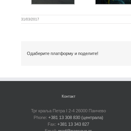
31/03/2017
Одаберите платформу и поделите!
Контакт
Трг краља Петра I 2-4 26000 Панчево
Phone:
+381 13 308 830 (централа)
Fax:
+381 13 343 827
Email:
grad@pancevo.rs