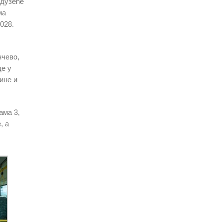
едузеће
ма
028.
нчево,
де у
ине и
ама 3,
, а