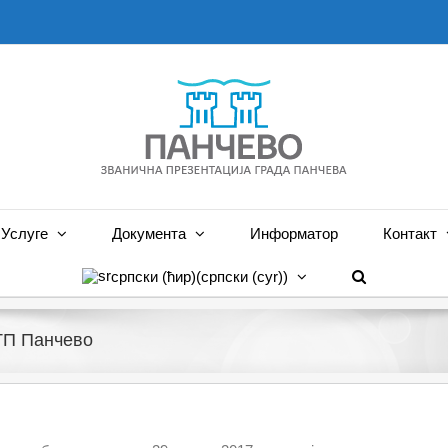
Услуге
Документа
Информатор
Контакт
српски (ћир)
(
српски (cyr)
)
АТП Панчево