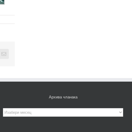
edIn
Email
Архива чланака
Архива
чланака