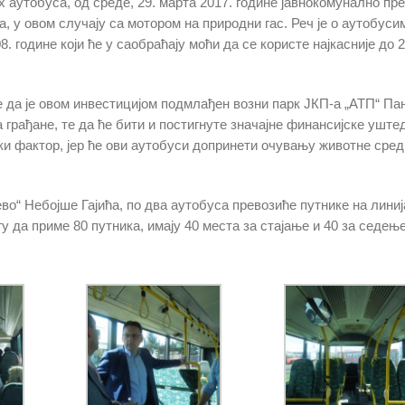
 аутобуса, од среде, 29. марта 2017. године јавнокомунално пр
, у овом случају са мотором на природни гас. Реч је о аутобуси
. године који ће у саобраћају моћи да се користе најкасније до 2
 да је овом инвестицијом подмлађен возни парк ЈКП-а „АТП“ Па
 грађане, те да ће бити и постигнуте значајне финансијске уште
ки фактор, јер ће ови аутобуси допринети очувању животне сред
о“ Небојше Гајића, по два аутобуса превозиће путнике на линиј
у да приме 80 путника, имају 40 места за стајање и 40 за седење