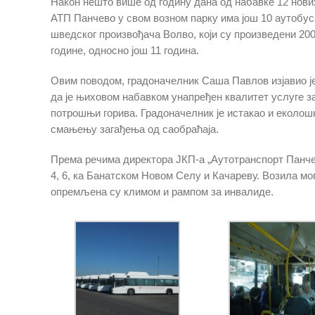
Након нешто више од годину дана од набавке 12 нових
АТП Панчево у свом возном парку има још 10 аутобуса
шведског произвођача Волво, који су произведени 2008
године, односно још 11 година.
Овим поводом, градоначелник Саша Павлов изјавио је
да је њиховом набавком унапређен квалитет услуге за
потрошњи горива. Градоначелник је истакао и еколош
смањењу загађења од саобраћаја.
Према речима директора ЈКП-а „Аутотранспорт Панчев
4, 6, ка Банатском Новом Селу и Качареву. Возила мог
опремљена су климом и рампом за инвалиде.