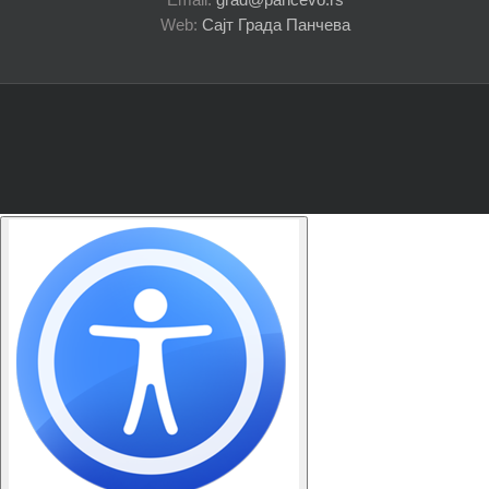
Web:
Сајт Града Панчева