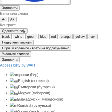
Затворити
Величина слова
A-
A+
Контраст
Одаберите боју
black
white
green
blue
red
orange
yellow
navi
Подвучени титлови
Обриши колачиће - врати на подразумевано
Уклоните стилове
Затворити
Accessibility by WAH
српски (ћир)
English
(
енглески
)
Български
(
бугарски
)
Magyar
(
мађарски
)
македонски
(
македонски
)
Română
(
румунски
)
Slovenčina
(
словачки
)