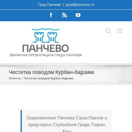
Skip
Град Панчево
|
grad@pancevo.rs
to
Facebook
Rss
YouTube
content
Честитка поводом Курбан-бајрама
Почетна
Честитка поводом Курбан-бајрама
Градоначелник Панчева Саша Павлов и
председник Скупштине Града Тигран
Киш