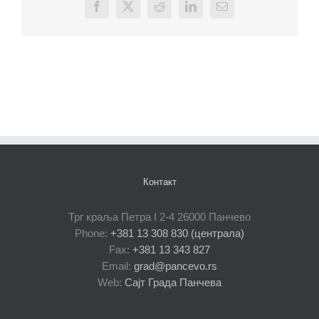
Facebook
X
Reddit
LinkedIn
Email
Контакт
Трг краља Петра I 2-4 26000 Панчево
Phone:
+381 13 308 830 (централа)
Fax:
+381 13 343 827
Email:
grad@pancevo.rs
Web:
Сајт Града Панчева