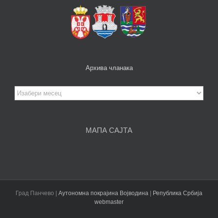
Архива чланака
Архива
чланака
МАПА САЈТА
Град Панчево |
Аутономна покрајина Војводина
|
Република Србија
webmaster