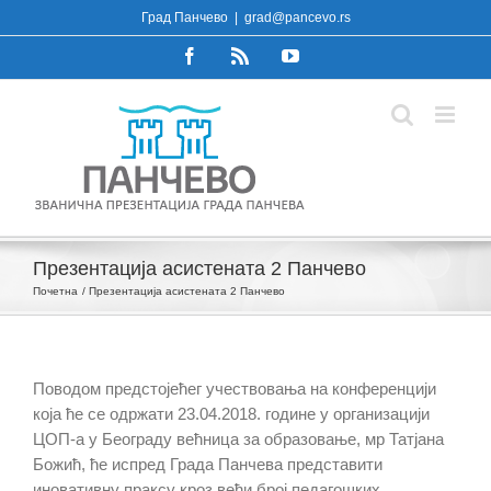
Skip
Град Панчево
|
grad@pancevo.rs
to
Facebook
Rss
YouTube
content
Презентација асистената 2 Панчево
Почетна
Презентација асистената 2 Панчево
Поводом предстојећег учествовања на конференцији
која ће се одржати 23.04.2018. године у организацији
ЦОП-а у Београду већница за образовање, мр Татјана
Божић, ће испред Града Панчева представити
иновативну праксу кроз већи број педагошких