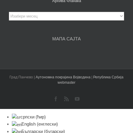
Архива чланака
Архива
чланака
МАПА САЈТА
Град Панчево |
Аутономна покрајина Војводина
|
Република Србија
webmaster
Facebook
Rss
YouTube
српски (ћир)
English
(
енглески
)
Български
(
бугарски
)