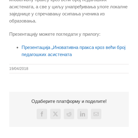
асистената, а све у циљу унапређивања улоге локалне
заједнице у спречавању осипања ученика из
образовања.
Презентацију можете погледати у прилогу:
Презентација „Иновативна пракса кроз већи број
педагошких асистената
19/04/2018
Одаберите платформу и поделите!
Facebook
X
Reddit
LinkedIn
Email