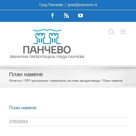
Skip
Град Панчево
|
grad@pancevo.rs
to
Facebook
Rss
YouTube
content
План намене
Почетна
ПГР централног терминала система продуктовода
План намене
План намене
27/02/2015