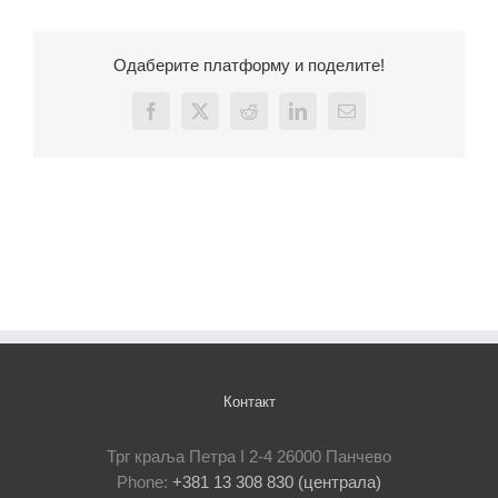
Одаберите платформу и поделите!
Facebook
X
Reddit
LinkedIn
Email
Контакт
Трг краља Петра I 2-4 26000 Панчево
Phone:
+381 13 308 830 (централа)