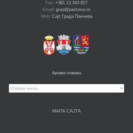
Fax:
+381 13 343 827
Email:
grad@pancevo.rs
Web:
Сајт Града Панчева
Архива чланака
Архива
чланака
МАПА САЈТА