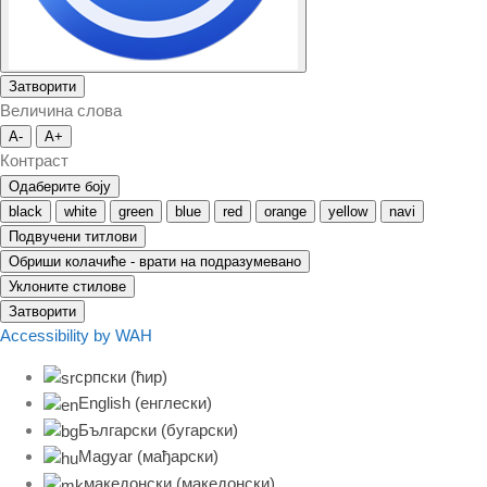
Затворити
Величина слова
A-
A+
Контраст
Одаберите боју
black
white
green
blue
red
orange
yellow
navi
Подвучени титлови
Обриши колачиће - врати на подразумевано
Уклоните стилове
Затворити
Accessibility by WAH
српски (ћир)
English
(
енглески
)
Български
(
бугарски
)
Magyar
(
мађарски
)
македонски
(
македонски
)