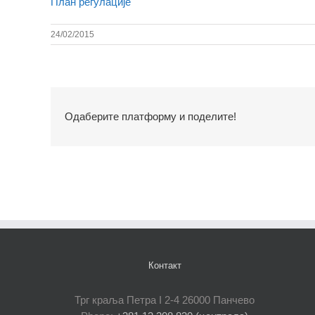
План регулације
24/02/2015
Одаберите платформу и поделите!
Контакт
Трг краља Петра I 2-4 26000 Панчево