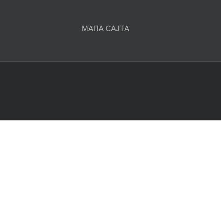
чланака
МАПА САЈТА