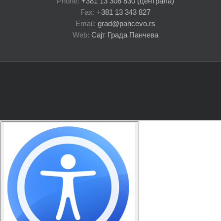
Phone:
+381 13 308 830 (централа)
Fax:
+381 13 343 827
Email:
grad@pancevo.rs
Web:
Сајт Града Панчева