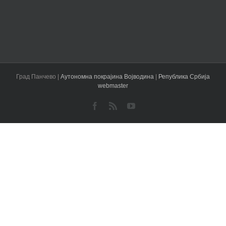
Град Панчево |
Аутономна покрајина Војводина
|
Република Србија
webmaster
Facebook
Rss
YouTube