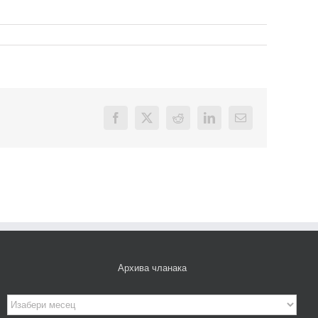
Facebook
X
Reddit
LinkedIn
Email
Архива чланака
Архива