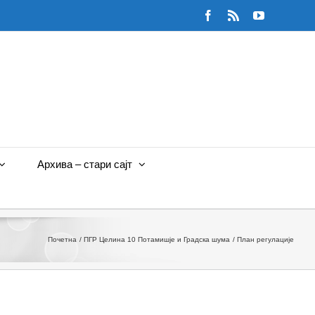
Facebook
Rss
YouTube
Архива – стари сајт
Почетна
ПГР Целина 10 Потамишје и Градска шума
План регулације