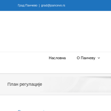
Skip
Град Панчево
|
grad@pancevo.rs
to
content
Насловна
О Панчеву
План регулације