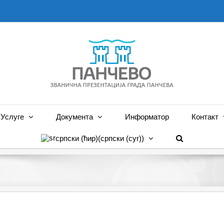
Услуге
Документа
Информатор
Контакт
српски (ћир)
(
српски (cyr)
)