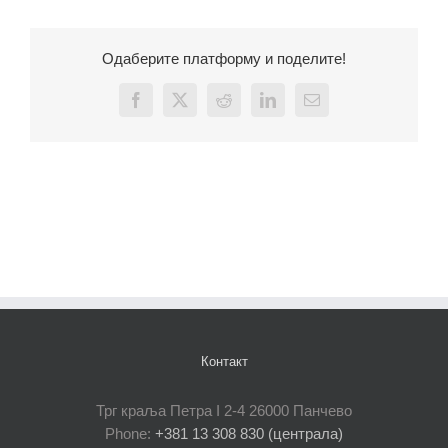
Одаберите платформу и поделите!
Facebook
X
Reddit
LinkedIn
Email
Контакт
Трг краља Петра I 2-4 26000 Панчево
Phone:
+381 13 308 830 (централа)