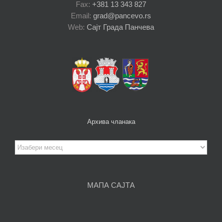
Fax:
+381 13 343 827
Email:
grad@pancevo.rs
Web:
Сајт Града Панчева
Архива чланака
Архива
чланака
МАПА САЈТА