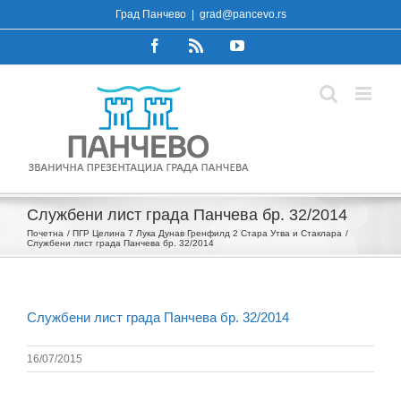
Skip
Град Панчево
|
grad@pancevo.rs
to
Facebook
Rss
YouTube
content
Службени лист града Панчева бр. 32/2014
Почетна
ПГР Целина 7 Лука Дунав Гренфилд 2 Стара Утва и Стаклара
Службени лист града Панчева бр. 32/2014
Службени лист града Панчева бр. 32/2014
16/07/2015