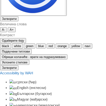
Затворити
Величина слова
A-
A+
Контраст
Одаберите боју
black
white
green
blue
red
orange
yellow
navi
Подвучени титлови
Обриши колачиће - врати на подразумевано
Уклоните стилове
Затворити
Accessibility by WAH
српски (ћир)
English
(
енглески
)
Български
(
бугарски
)
Magyar
(
мађарски
)
македонски
(
македонски
)