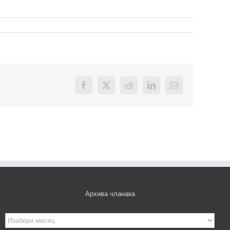
Facebook
X
Reddit
LinkedIn
Email
Архива чланака
Архива