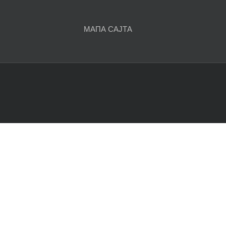
чланака
МАПА САЈТА