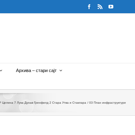
Facebook
Rss
YouTube
Архива – стари сајт
Р Целина 7 Лука Дунав Гренфилд 2 Стара Утва и Стаклара
03 План инфраструктуре