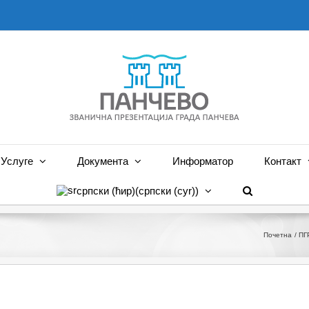
Услуге
Документа
Информатор
Контакт
српски (ћир)
(
српски (cyr)
)
Почетна
ПГ