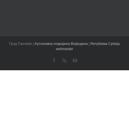
Град Панчево |
Аутономна покрајина Војводина
|
Република Србија
webmaster
Facebook
Rss
YouTube