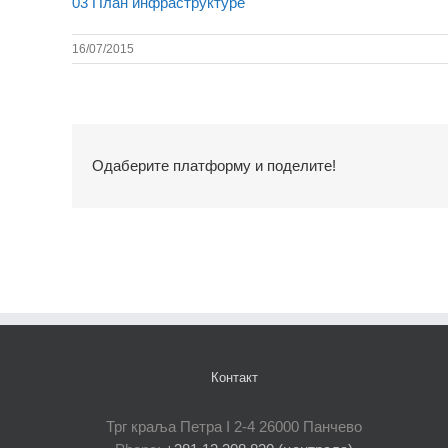
03 План инфраструктуре
16/07/2015
Одаберите платформу и поделите!
Контакт
Трг краља Петра I 2-4 26000 Панчево