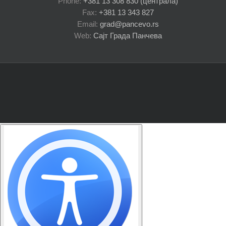
Phone:
+381 13 308 830 (централа)
Fax:
+381 13 343 827
Email:
grad@pancevo.rs
Web:
Сајт Града Панчева