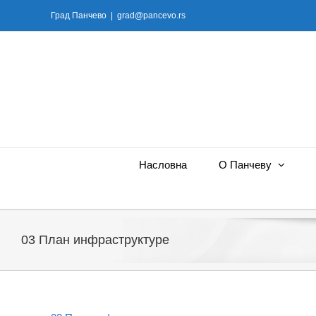
Skip
Град Панчево
|
grad@pancevo.rs
to
content
Насловна
О Панчеву
03 План инфраструктуре