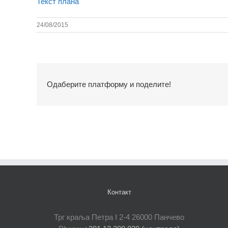
Текст плана
24/08/2015
Одаберите платформу и поделите!
Контакт
Трг краља Петра I 2-4 26000 Панчево