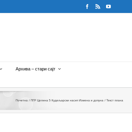
Facebook
Rss
YouTube
Архива – стари сајт
Почетна
ПГР Целина 5 Кудељарски насип Измена и допуна
Текст плана