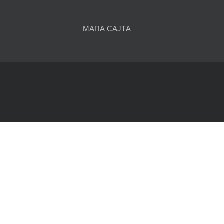
чланака
МАПА САЈТА