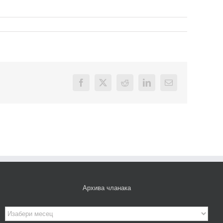
Facebook
X
Reddit
LinkedIn
Email
Архива чланака
Архива