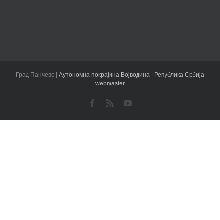
Град Панчево |
Аутономна покрајина Војводина
|
Република Србија
webmaster
Facebook
Rss
YouTube