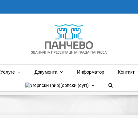
Услуге
Документа
Информатор
Контакт
српски (ћир)
(
српски (cyr)
)