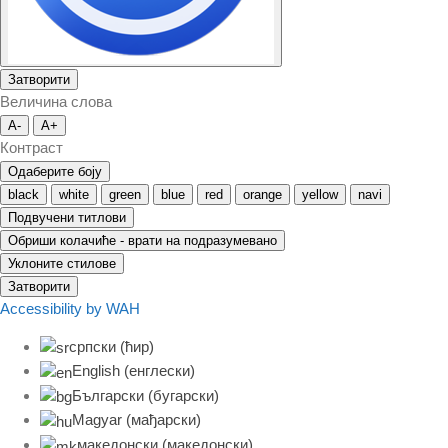
Затворити
Величина слова
A-
A+
Контраст
Одаберите боју
black
white
green
blue
red
orange
yellow
navi
Подвучени титлови
Обриши колачиће - врати на подразумевано
Уклоните стилове
Затворити
Accessibility by WAH
српски (ћир)
English
(
енглески
)
Български
(
бугарски
)
Magyar
(
мађарски
)
македонски
(
македонски
)