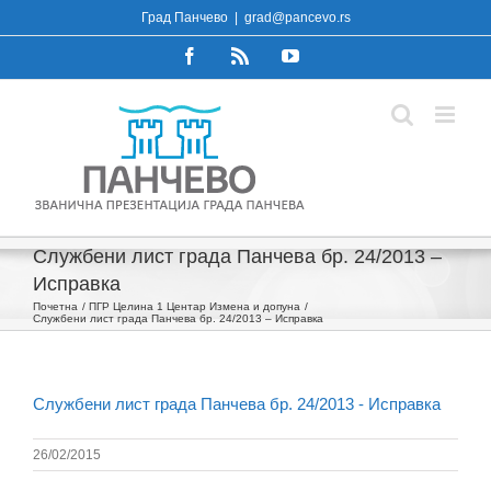
Skip
Град Панчево
|
grad@pancevo.rs
to
Facebook
Rss
YouTube
content
Службени лист града Панчева бр. 24/2013 –
Исправка
Почетна
ПГР Целина 1 Центар Измена и допуна
Службени лист града Панчева бр. 24/2013 – Исправка
Службени лист града Панчева бр. 24/2013 - Исправка
26/02/2015