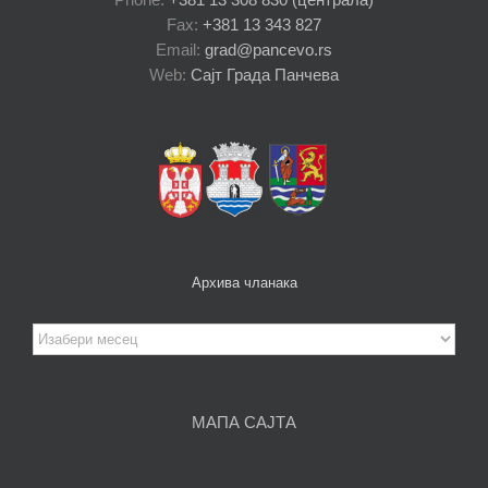
Fax:
+381 13 343 827
Email:
grad@pancevo.rs
Web:
Сајт Града Панчева
Архива чланака
Архива
чланака
МАПА САЈТА