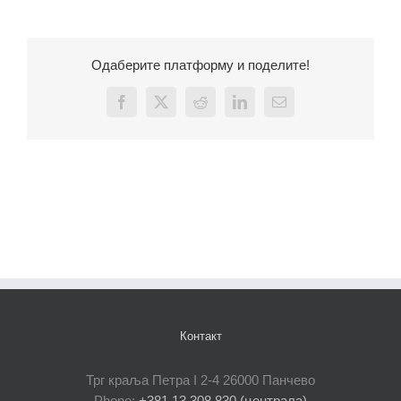
Одаберите платформу и поделите!
Facebook
X
Reddit
LinkedIn
Email
Контакт
Трг краља Петра I 2-4 26000 Панчево
Phone:
+381 13 308 830 (централа)