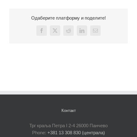
Одаберите платформу и поделите!
Facebook
X
Reddit
LinkedIn
Email
Контакт
Трг краља Петра I 2-4 26000 Панчево
Phone:
+381 13 308 830 (централа)