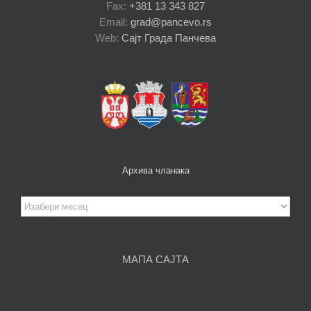
Fax:
+381 13 343 827
Email:
grad@pancevo.rs
Web:
Сајт Града Панчева
Архива чланака
Архива
чланака
МАПА САЈТА