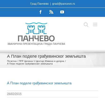
Skip
Град Панчево
|
grad@pancevo.rs
to
Facebook
Rss
YouTube
content
А План поделе грађевинског земљишта
Почетна
ПГР Целина 1 Центар Измена и допуна
А План поделе грађевинског земљишта
А План поделе грађевинског земљишта
26/02/2015