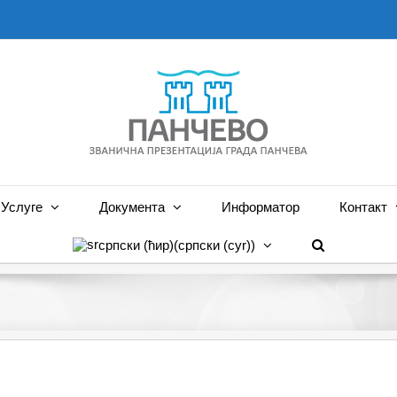
Услуге
Документа
Информатор
Контакт
српски (ћир)
(
српски (cyr)
)