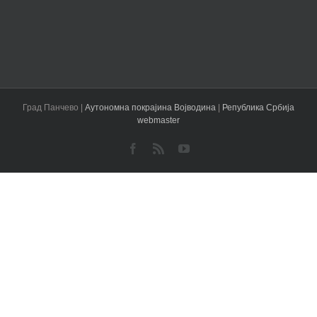
Град Панчево |
Аутономна покрајина Војводина
|
Република Србија
webmaster
Facebook
Rss
YouTube