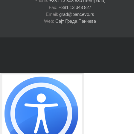
Phone:
+381 13 308 830 (централа)
Fax:
+381 13 343 827
Email:
grad@pancevo.rs
Web:
Сајт Града Панчева