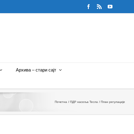
Facebook
Rss
YouTube
Архива – стари сајт
Почетна
ПДР насеља Тесла
План регулације