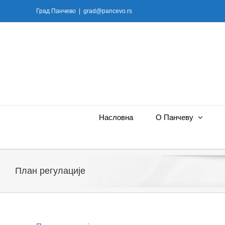
Skip
Град Панчево
|
grad@pancevo.rs
to
content
Насловна
О Панчеву
План регулације