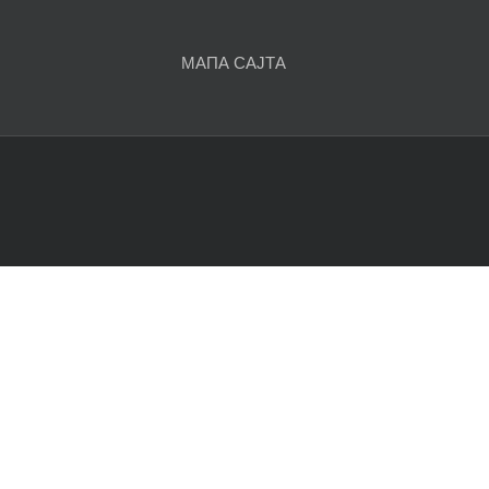
чланака
МАПА САЈТА