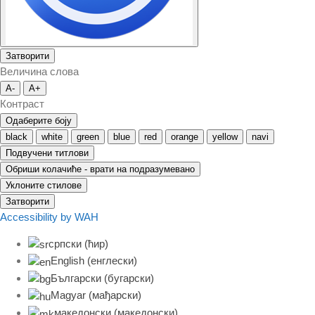
Затворити
Величина слова
A-
A+
Контраст
Одаберите боју
black
white
green
blue
red
orange
yellow
navi
Подвучени титлови
Обриши колачиће - врати на подразумевано
Уклоните стилове
Затворити
Accessibility by WAH
српски (ћир)
English
(
енглески
)
Български
(
бугарски
)
Magyar
(
мађарски
)
македонски
(
македонски
)