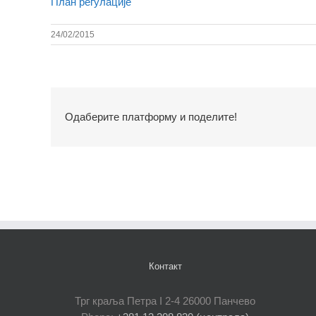
План регулације
24/02/2015
Одаберите платформу и поделите!
Контакт
Трг краља Петра I 2-4 26000 Панчево