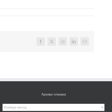
Facebook
X
Reddit
LinkedIn
Email
Архива чланака
Архива