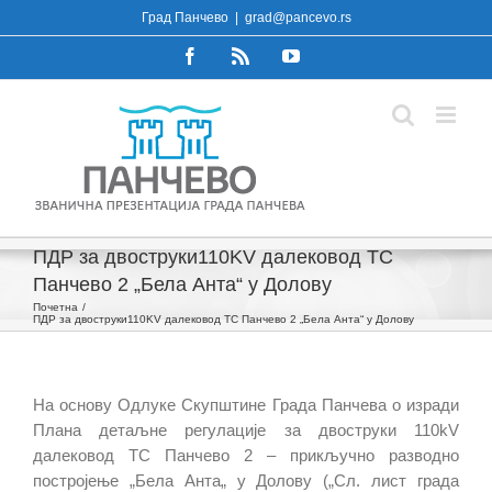
Skip
Град Панчево
|
grad@pancevo.rs
to
Facebook
Rss
YouTube
content
ПДР за двоструки110KV далековод ТС
Панчево 2 „Бела Анта“ у Долову
Почетна
ПДР за двоструки110KV далековод ТС Панчево 2 „Бела Анта“ у Долову
На основу Одлуке Скупштине Града Панчева о изради
Плана детаљне регулације за двоструки 110kV
далековод ТС Панчево 2 – прикључно разводно
постројење „Бела Анта„ у Долову („Сл. лист града