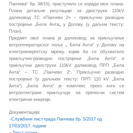
Панчева“ бр. 38/15), приступило се изради овог плана-
Плана детаљне регулације за двоструки 110kV
далековод ТС «Панчево 2» – прикључно разводно
постројење „Бела Анта„ у Долову (у даљем тексту:
План).
Предмет овог плана је далековод за прикључење
ветрогенераторског поље „ Бела Анта“ у Долову на
електроенергетску мрежу, којим би се обухватило
прикључно-разводно постројење „Бела Анта“ и
прикључни двоструки 110kV далековод ПРП „Бела
Анта“ – ТС „Панчево 2“. Прикључно разводно
постројење (у даљњем тексту: ПРП 110 kV „Бела
Анта“) „Бела Анта“ је комплекс преко кога се
ветроелектране прикључује на преносни систем
електричне енергије.
Документација:
–
Службени лист града Панчева бр. 5/2017 од
17/03/2017. године
–
Текст плана