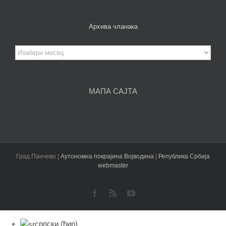
Архива чланака
Архива
чланака
МАПА САЈТА
Град Панчево |
Аутономна покрајина Војводина
|
Република Србија
webmaster
Facebook
Rss
YouTube
српски (ћир)