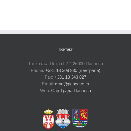
Контакт
Трг краља Петра I 2-4 26000 Панчево
Phone:
+381 13 308 830 (централа)
Fax:
+381 13 343 827
Email:
grad@pancevo.rs
Web:
Сајт Града Панчева