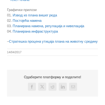
Графички прилози
01.
Извод из плана вишег реда
02.
Постојећа намена
03.
Планирана намена, регулација и нивелација
04.
Планирана инфраструктура
–
Стратешка процена утицаја плана на животну средину
14/04/2017
Одаберите платформу и поделите!
Facebook
X
Reddit
LinkedIn
Email