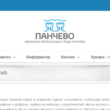
мента
Информатор
Контакт
Архива – с
EVO
anov (vedenie matrík a vydávanie výpisov a osvedčení, vyhotovuje úmrtný 
odpisov a podpisov, vydáva osvedčenia o skutočnostiach ako je určené v 
iné evidencie ako je určené zákonom a inými predpismi (o deťoch vo veku