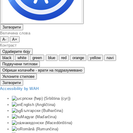
Затворити
Величина слова
A-
A+
Контраст
Одаберите боју
black
white
green
blue
red
orange
yellow
navi
Подвучени титлови
Обриши колачиће - врати на подразумевано
Уклоните стилове
Затворити
Accessibility by WAH
српски (ћир)
(
Srbština (cyr)
)
English
(
Angličtina
)
Български
(
Bulharčina
)
Magyar
(
Maďarčina
)
македонски
(
Macedónština
)
Română
(
Rumunčina
)