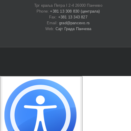
Трг краља Петра I 2-4 26000 Панчево
Phone:
+381 13 308 830 (централа)
Fax:
+381 13 343 827
Email:
grad@pancevo.rs
Web:
Сајт Града Панчева