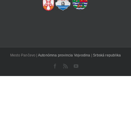
Mesto Pančevo |
Autonómna provincia Vojvodina
|
Srbská republika
Facebook
Rss
YouTube