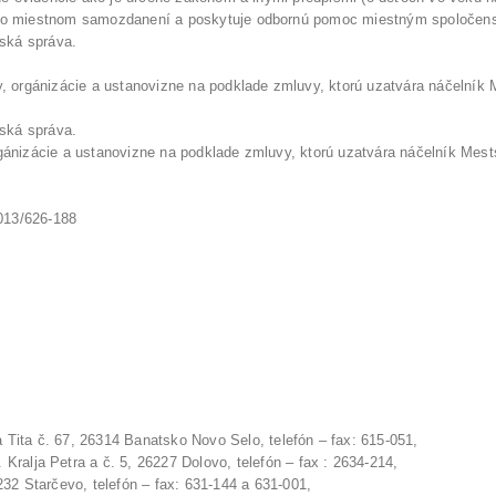
v o miestnom samozdanení a poskytuje odbornú pomoc miestným spoločen
tská správa.
 orgánizácie a ustanovizne na podklade zmluvy, ktorú uzatvára náčelník Me
tská správa.
nizácie a ustanovizne na podklade zmluvy, ktorú uzatvára náčelník Mestsk
 013/626-188
č. 67, 26314 Banatsko Novo Selo, telefón – fax: 615-051,
 Petra a č. 5, 26227 Dolovo, telefón – fax : 2634-214,
tarčevo, telefón – fax: 631-144 a 631-001,