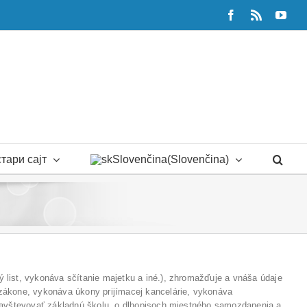
Facebook
Rss
You
тари сајт
Slovenčina
(
Slovenčina
)
list, vykonáva sčítanie majetku a iné.), zhromažďuje a vnáša údaje
zákone, vykonáva úkony prijímacej kancelárie, vykonáva
 navštevovať základnú školu, o dlhopisoch miestného samozdanenia a