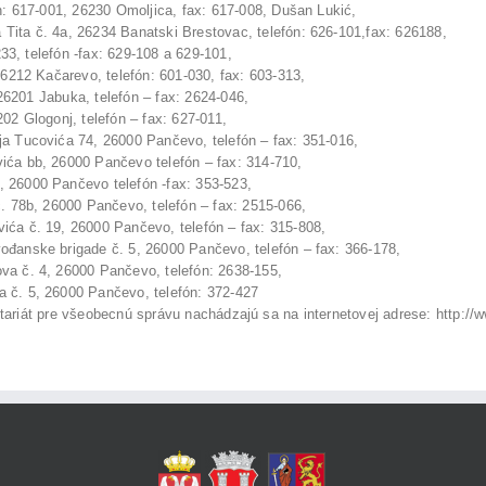
7-001, 26230 Omoljica, fax: 617-008, Dušan Lukić,
. 4a, 26234 Banatski Brestovac, telefón: 626-101,fax: 626188,
 telefón -fax: 629-108 a 629-101,
 Kačarevo, telefón: 601-030, fax: 603-313,
01 Jabuka, telefón – fax: 2624-046,
logonj, telefón – fax: 627-011,
covića 74, 26000 Pančevo, telefón – fax: 351-016,
b, 26000 Pančevo telefón – fax: 314-710,
00 Pančevo telefón -fax: 353-523,
b, 26000 Pančevo, telefón – fax: 2515-066,
. 19, 26000 Pančevo, telefón – fax: 315-808,
e brigade č. 5, 26000 Pančevo, telefón – fax: 366-178,
. 4, 26000 Pančevo, telefón: 2638-155,
5, 26000 Pančevo, telefón: 372-427
ariát pre všeobecnú správu nachádzajú sa na internetovej adrese: http://