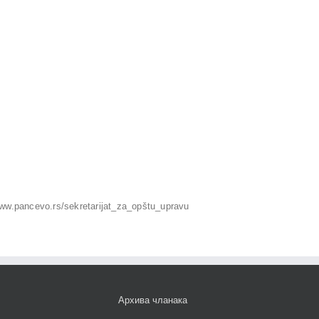
www.pancevo.rs/sekretarijat_za_opštu_upravu
Архива чланака