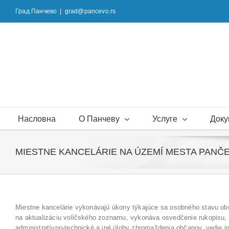
Skip
Град Панчево
|
grad@pancevo.rs
to
content
Насловна
О Панчеву
Услуге
Доку
MIESTNE KANCELÁRIE NA ÚZEMÍ MESTA PANČ
Miestne kancelárie vykonávajú úkony týkajúce sa osobného stavu obč
na aktualizáciu voličského zoznamu, vykonáva osvedčenie rukopisu, 
administratívno-technické a iné úlohy zhromaždenia občanov, vedie 