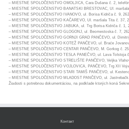
– MIESTNE SPOLOČENSTVO OMOLJICA, Cara Dušana č. 2, telefón: 61
– MIESTNE SPOLOČENSTVO BANATSKI BRESTOVAC, Ul. maršala Tita č
– MIESTNE SPOLOČENSTVO IVANOVO, ul. Borisa Kidriča č. 9, 26233,
– MIESTNE SPOLOČENSTVO KAČAREVO, Ul. maršala Tita č. 37, 26212
– MIESTNE SPOLOČENSTVO JABUKA, ul. Trg Borisa Kidriča č. 1, 262
– MIESTNE SPOLOČENSTVO GLOGONJ, ul. Beomestoska č. 7, 26202 G
– MIESTNE SPOLOČENSTVO GORNJI GRAD PANČEVO, ul. Dimitrija Tu
– MIESTNE SPOLOČENSTVO KOTEŽ PANČEVO, ul. Braće Jovanovića b
– MIESTNE SPOLOČENSTVO CENTAR PANČEVO, M. Gorkog č. 25, 260
– MIESTNE SPOLOČENSTVO TESLA PANEČVO, ul. Lava Tolstoja č. 78
– MIESTNE SPOLOČENSTVO STRELIŠTE PANČEVO, Veljka Vlahovića č
– MIESTNE SPOLOČENSTVO VOJLOVICA, PANČEVO, Trg XII Vojvođansk
– MIESTNE SPOLOČENSTVO STARI TAMIŠ PANČEVO, ul. Kestenova č
– MIESTNE SPOLOČENSTVO MLADOST PANČEVO, ul. Jastrebačka č. 
Žiadosti s potrebnou dokumentáciou, na podklade ktorých koná Sekret
Контакт