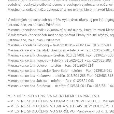
podobne), poskytuje odbornú pomoc v postupe vyjadrovania občano
Miestne kancelárie môžu vykonávať aj iné úkony, ktoré im zverí Mes
V miestných kanceláriach sa môžu vykonávať úkony aj pre iné orgány,
ustanovizne, za súhlasú Primátora.
Miestne kancelárie môžu vykonávať aj iné úkony, ktoré im zverí Mes
V miestnych kanceláriách možno vykonávať úkony pre iné orgány, orgá
ustanovizne, za súhlasú Primátora.
Miestna kancelária Glogonj – telefón: 013/627-002 Fax: 013/627-011
Miesna kancelária Banatski Brestovac – telefón – Fax: 013/626-101,
Miesna kancelária Omoljica – telefón: 013/617-001 Fax: 013/617- 008
Miesna kancelária Ivanovo – telefón: 013/629-101 Fax: 013/629-108
Miesna kancelária Dolovo – telefón – Fax: 013/2634-214
Miesna kancelária Banatsko Novo Selo – telefón – Fax: 013/615-051
Miesna kancelária Kačarevo – telefón: 013/601-263 Fax: 013/603-313
Miesna kancelária Jabuka – telefón – Fax: 013/2624-046
Miesna kancelária Starčevo – telefón: 013/631-001 Fax: 013/631-144
MIESTNE SPOLOČENSTVÁ NA ÚZEMÍ MESTA PANČEVO
– MIESTNE SPOLOČENSTVO BANATSKO NOVO SELO, ul. Maršala Tita 
– MIESTNE SPOLOČENSTVO „MITA VUKOSAVLJEV“ DOLOVO“, Ul. Kralja
– MIESTNE SPOLOČENSTVO STARČEVO, Pančevački put č. 1, 26232 S