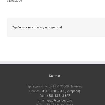
31/03/2026
Одаберите платформу и поделите!
Контакт
Трг краља Петра I 2-4 26000 Панчево
Phone:
+381 13 308 830 (централа)
Fax:
+381 13 343 827
Email:
grad@pancevo.rs