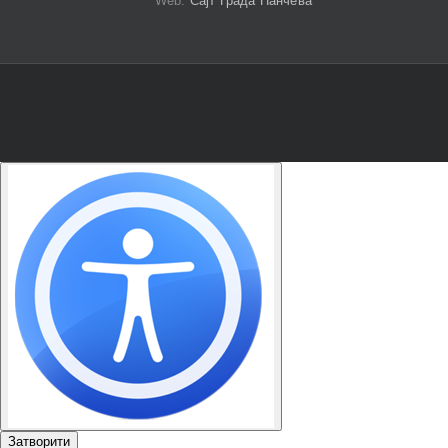
Web:
Сајт Града Панчева
Затворити