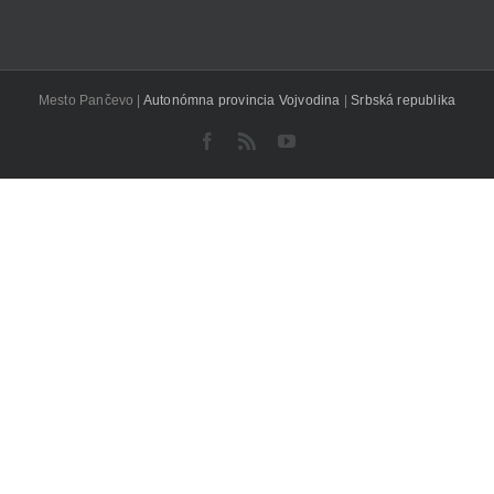
Mesto Pančevo |
Autonómna provincia Vojvodina
|
Srbská republika
Facebook
Rss
YouTube