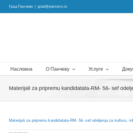
Skip
Град Панчево
|
grad@pancevo.rs
to
content
Насловна
О Панчеву
Услуге
Доку
Materijali za pripremu kandidatata-RM- 56- sef odelje
Materijali za pripremu kandidatata-RM- 56- sef odeljenja za kulturu, in