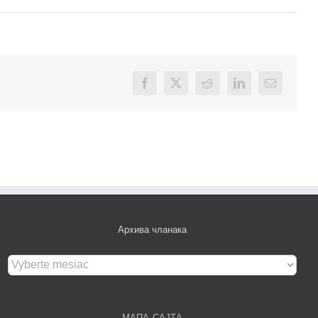
Facebook
X
Reddit
LinkedIn
Email
Архива чланака
Архива
чланака
МАПА САЈТА