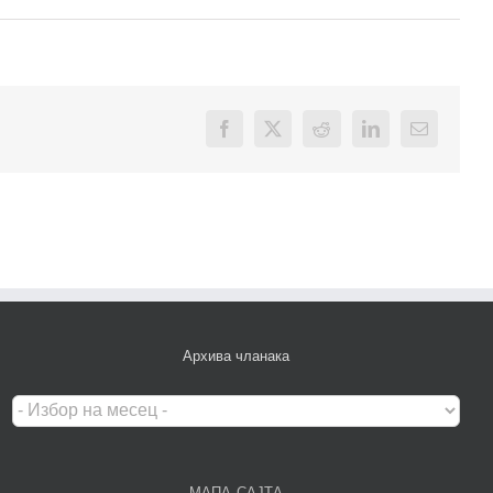
Facebook
X
Reddit
LinkedIn
Email
Архива чланака
Архива
чланака
МАПА САЈТА