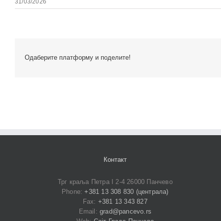
31/03/2026
Одаберите платформу и поделите!
Контакт
Трг краља Петра I 2-4 26000 Панчево
Phone:
+381 13 308 830 (централа)
Fax:
+381 13 343 827
Email:
grad@pancevo.rs