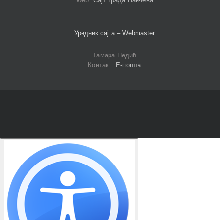
Web:
Сајт Града Панчева
Уредник сајта – Webmaster
Тамара Недић
Контакт:
Е-пошта