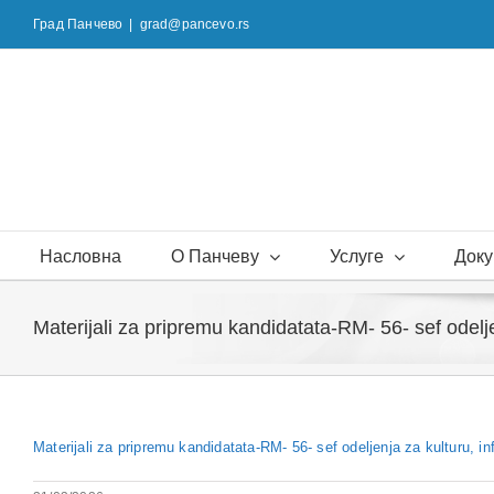
Skip
Град Панчево
|
grad@pancevo.rs
to
content
Насловна
О Панчеву
Услуге
Доку
Materijali za pripremu kandidatata-RM- 56- sef odelje
Materijali za pripremu kandidatata-RM- 56- sef odeljenja za kulturu, in