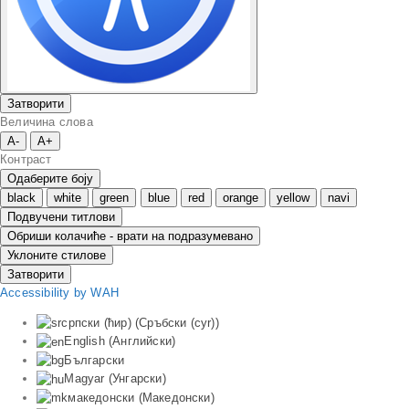
Затворити
Величина слова
A-
A+
Контраст
Одаберите боју
black
white
green
blue
red
orange
yellow
navi
Подвучени титлови
Обриши колачиће - врати на подразумевано
Уклоните стилове
Затворити
Accessibility by WAH
српски (ћир)
(
Сръбски (cyr)
)
English
(
Английски
)
Български
Magyar
(
Унгарски
)
македонски
(
Македонски
)