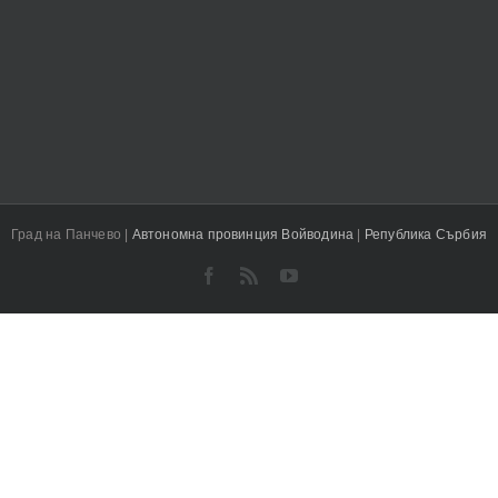
Град на Панчево |
Автономна провинция Войводина
|
Република Сърбия
Facebook
Rss
YouTube