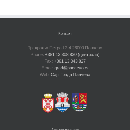
Контакт
Трг краља Петра I 2-4 26000 Панчево
Phone:
+381 13 308 830 (централа)
Fax:
+381 13 343 827
Email:
grad@pancevo.rs
Web:
Сајт Града Панчева
Архива чланака