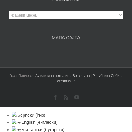
Архива
чланака
МАПА САЈТА
Град Панчево |
Аутономна покрајина Војводина
|
Република Србија
webmaster
Facebook
Rss
YouTube
српски (ћир)
English
(
енглески
)
Български
(
бугарски
)