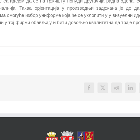
е са идејом да се на тржишту понуди другачија радна одећа, е
налнија. Таква орјентација у производњи задржана је до да
ма омогуће избор униформе која ће се уклопити у у визуелни ид
ени у тој фирми обављају и бити довољно квалитетна да траје пр
Facebook
X
Reddit
Link