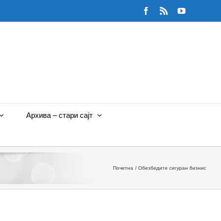
Facebook
Rss
YouTube
Архива – стари сајт
Почетна
Обезбедите сигуран бизнис