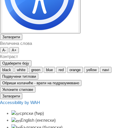
Затворити
Величина слова
A-
A+
Контраст
Одаберите боју
black
white
green
blue
red
orange
yellow
navi
Подвучени титлови
Обриши колачиће - врати на подразумевано
Уклоните стилове
Затворити
Accessibility by WAH
српски (ћир)
English
(
енглески
)
Български
(
бугарски
)