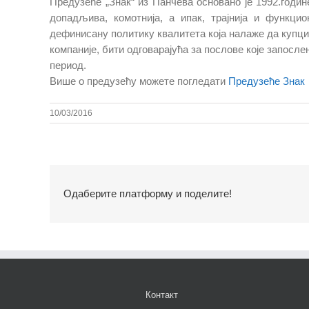
Предузеће „Знак“ из Панчева основано је 1992.годин
допадљива, комотнија, а ипак, трајнија и функцио
дефинисану политику квалитета која налаже да купци
компаније, бити одговарајућа за послове које запосл
период.
Више о предузећу можете погледати
Предузеће Знак
10/03/2016
Одаберите платформу и поделите!
Контакт