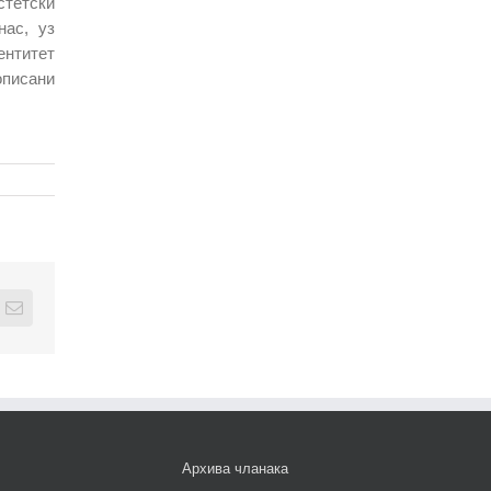
стетски
нас, уз
ентитет
описани
edIn
Email
Архива чланака