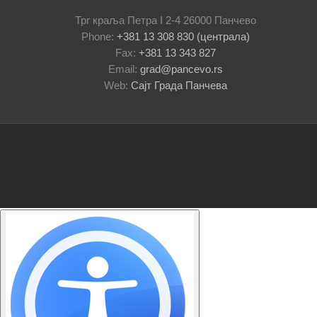
Трг краља Петра I 2-4 26000 Панчево
Phone:
+381 13 308 830 (централа)
Fax:
+381 13 343 827
Email:
grad@pancevo.rs
Web:
Сајт Града Панчева