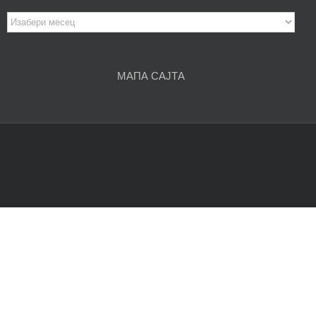
Архива
чланака
МАПА САЈТА