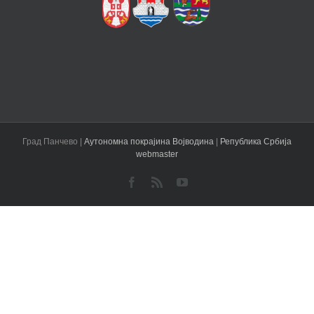
Град Панчево |
Аутономна покрајина Војводина
|
Република Србија
webmaster
Facebook
Rss
YouTube