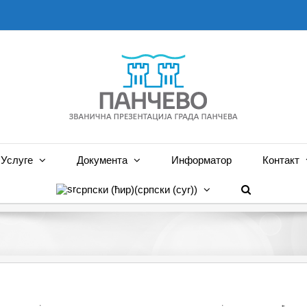
Услуге
Документа
Информатор
Контакт
српски (ћир)
(
српски (cyr)
)