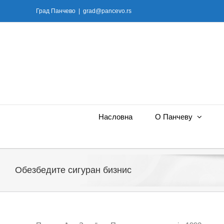
Skip
Град Панчево
|
grad@pancevo.rs
to
content
Насловна
О Панчеву
Обезбедите сигуран бизнис