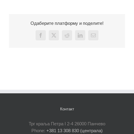
Одаберите платформу и поделите!
Facebook
X
Reddit
LinkedIn
Email
Контакт
Трг краља Петра I 2-4 26000 Панчево
Phone:
+381 13 308 830 (централа)