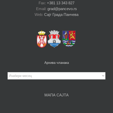
Fax:
+381 13 343 827
Email:
grad@pancevo.rs
Web:
Сајт Града Панчева
Архива чланака
Архива
чланака
МАПА САЈТА