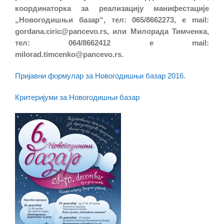
координаторка за реализацију манифестације
„Новогодишњи базар“, тел: 065/8662273, e mail:
gordana.ciric@pancevo.rs, или Милорада Тимченка,
тел: 064/8662412 e mail:
milorad.timcenko@pancevo.rs.
Пријавни формулар за Новогодишњи базар 2016.
Критеријуми за Новогодишњи базар