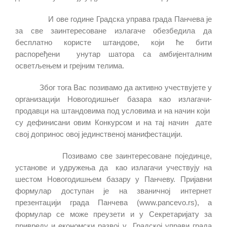
И ове године Градска управа града Панчева је
за све заинтересоване излагаче обезбедила да
бесплатно користе штандове, који ће бити
распоређени унутар шатора са амбијенталним
осветљењем и грејним телима.
Због тога Вас позивамо да активно учествујете у
организацији Новогодишњег базара као излагачи-
продавци на штандовима под условима и на начин који
су дефинисани овим Конкурсом и на тај начин дате
свој допринос овој јединственој манифестацији.
Позивамо све заинтересоване појединце,
установе и удружења да као излагачи учествују на
шестом Новогодишњем базару у Панчеву. Пријавни
формулар доступан је на званичној интернет
презентацији града Панчева (www.pancevo.rs), а
формулар се може преузети и у Секретаријату за
привреду и економски развој у Градској управи града