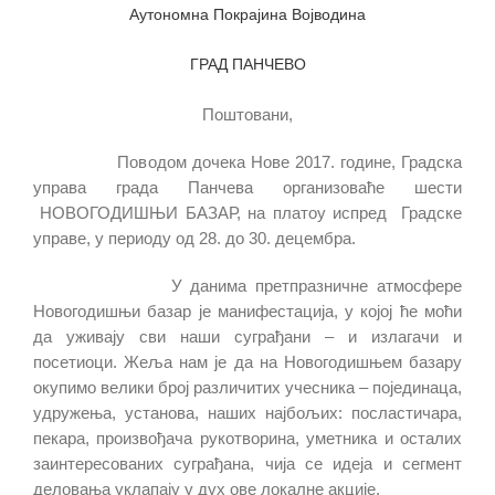
Аутономна Покрајина Војводина
ГРАД ПАНЧЕВО
Поштовани,
Поводом дочека Нове 2017. године, Градска
управа града Панчева организоваће шести
НОВОГОДИШЊИ БАЗАР, на платоу испред Градске
управе, у периоду од 28. до 30. децембра.
У данима претпразничне атмосфере
Новогодишњи базар је манифестација, у којој ће моћи
да уживају сви наши суграђани – и излагачи и
посетиоци. Жеља нам је да на Новогодишњем базару
окупимо велики број различитих учесника – појединаца,
удружења, установа, наших најбољих: посластичара,
пекара, произвођача рукотворина, уметника и осталих
заинтересованих суграђана, чија се идеја и сегмент
деловања уклапају у дух ове локалне акције.