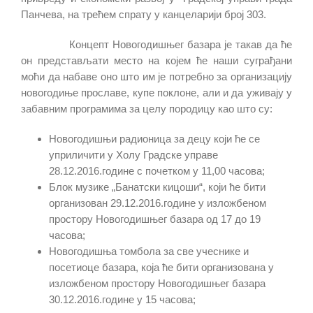
Панчева, на трећем спрату у канцеларији број 303.
Концепт Новогодишњег базара је такав да ће
он представљати место на којем ће наши суграђани
моћи да набаве оно што им је потребно за организацију
новогодиње прославе, купе поклоне, али и да уживају у
забавним програмима за целу породицу као што су:
Новогодишњи радионица за децу који ће се
уприличити у Холу Градске управе
28.12.2016.године с почетком у 11,00 часова;
Блок музике „Банатски кицоши“, који ће бити
организован 29.12.2016.године у изложбеном
простору Новогодишњег базара од 17 до 19
часова;
Новогодишња томбола за све учеснике и
посетиоце базара, која ће бити организована у
изложбеном простору Новогодишњег базара
30.12.2016.године у 15 часова;