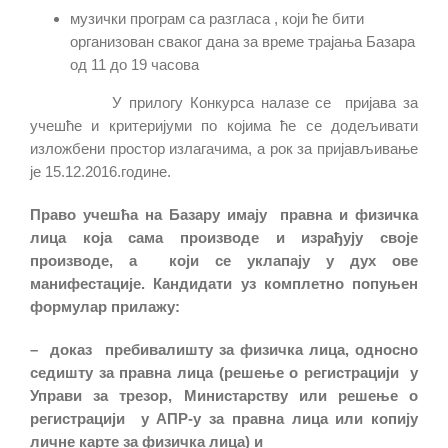
музички програм са разгласа , који ће бити
организован сваког дана за време трајања Базара
од 11 до 19 часова
У прилогу Конкурса налазе се пријава за
учешће и критеријуми по којима ће се додељивати
изложбени простор излагачима, а рок за пријављивање
је 15.12.2016.године.
Право учешћа на Базару имају правна и физичка
лица која сама производе и израђују своје
производе, а који се уклапају у дух ове
манифестације. Кандидати уз комплетно попуњен
формулар прилажу:
– доказ пребивалишту за физичка лица, односно
седишту за правна лица (решење о регистрацији у
Управи за трезор, Министарству или решење о
регистрацији у АПР-у за правна лица или копију
личне карте за физичка лица) и