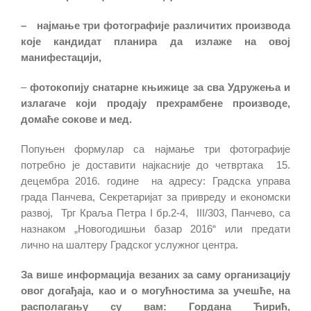
– најмање три фотографије различитих производа
које кандидат планира да излаже на овој
манифестацији,
–
фотокопију снатарне књижице за сва Удружења и
излагаче који продају прехрамбене производе,
домаће сокове и мед.
Попуњен формулар са најмање три фотографије
потребно је доставити најкасније до четвртака 15.
децембра 2016. године на адресу: Градска управа
града Панчева, Секретаријат за привреду и економски
развој, Трг Краља Петра I бр.2-4, III/303, Панчево, са
назнаком „Новогодишњи базар 2016“ или предати
лично на шалтеру Градског услужног центра.
За више информација везаних за саму организацију
овог догађаја, као и о могућностима за учешће, на
располагању су вам: Гордана Ћирић,