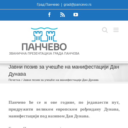
Skip
Град Панчево
|
grad@pancevo.rs
to
Facebook
Rss
YouTube
content
Јавни позив за учешће на манифестацији Дан
Дунава
Почетна
Јавни позив за учешће на манифестацији Дан Дунава
Панчево ће се и ове године, по једанаести пут,
придружити великом европском рођендану Дунава,
манифестацији под називом Дан Дунава.