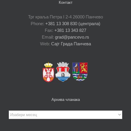
Контакт
Трг краља Петра I 2-4 26000 Панчево
Phone:
+381 13 308 830 (централа)
Fax:
+381 13 343 827
Email:
grad@pancevo.rs
Web:
Сајт Града Панчева
Архива чланака
Архива
чланака