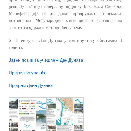
реке Дунав) и уз генералну подршку Кока Кола Система.
Манифестацији се до данас придружило 14 земаља,
потписница Међународне конвенције о сарадњи на
заштити и одрживом коришћењу реке.
У Панчеву се Дан Дунава у континуитету обележава 11
година.
Јавни позив за учешће – Дан Дунава
Пријава за учешће
Програм Дана Дунава