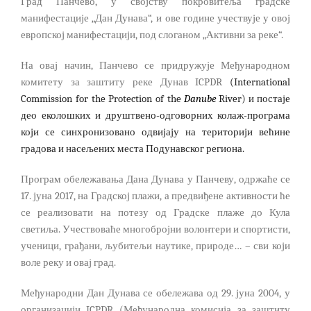
Град Панчево, у својству покровитеља
градске
манифестације
„Дан Дунава“,
и ове године
учествује у овој
европској манифестацији, под слоганом „Активни за реке“.
На овај начин, Панчево
се придружује
Међународном
комитету за заштиту реке Дунав
ICPDR
(
International
Commission
for
the
Protection
of
the
Danube
River
)
и
п
остаје
део еколошких и друштвено-одговорних колаж-програма
који се синхронизовано одвијају на територији већине
градова и насељених места Подунавског региона.
Програм обележавања Дана Дунава у Панчеву, одржаће се
17. јуна 2017, на Градској плажи, а предвиђене активности ће
се реализовати на потезу од Градске плаже до Кула
светиља. Учествоваће многобројни волонтери и спортисти,
ученици, грађани, љубитељи наутике, природе… – сви који
воле реку и овај град.
Међународни Дан Дунава се обележава од 29. јуна 2004, у
организацији ICPDR (Међународна комисија за заштиту