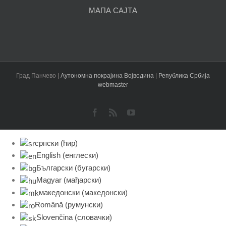
МАПА САЈТА
Град Панчево |
Аутономна покрајина Војводина
|
Република Србија
webmaster
Facebook
Rss
YouTube
српски (ћир)
English
(
енглески
)
Български
(
бугарски
)
Magyar
(
мађарски
)
македонски
(
македонски
)
Română
(
румунски
)
Slovenčina
(
словачки
)