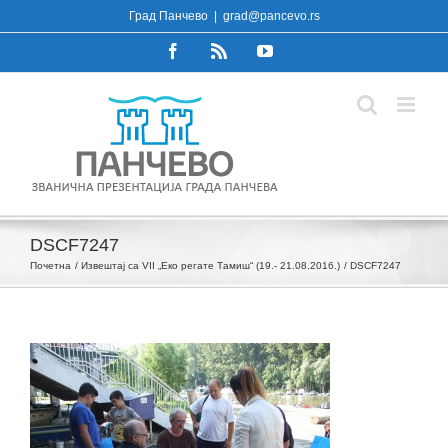
Skip
Град Панчево
|
grad@pancevo.rs
to
Facebook
Rss
YouTube
content
DSCF7247
Почетна
Извештај са VII „Еко регате Тамиш“ (19.- 21.08.2016.)
DSCF7247