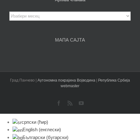
Архива
чланака
МАПА САЈТА
Град Панчево |
Аутономна покрајина Војводина
|
Република Србија
webmaster
Facebook
Rss
YouTube
српски (ћир)
English
(
енглески
)
Български
(
бугарски
)