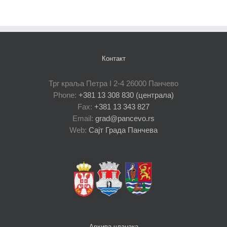
Контакт
Трг краља Петра I 2-4 26000 Панчево
Phone:
+381 13 308 830 (централа)
Fax:
+381 13 343 827
Email:
grad@pancevo.rs
Web:
Сајт Града Панчева
Архива чланака