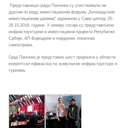
Представници града Панчева су учествовали на
другом по реду инвестиционом форуму „Београдским
инвестиционим данима“ одржаном у Сава центру 25-
26.10.2016. године. У оквиру сесија су представљени
инфраструктурни и инвестициони пројекти Репубилке
Србије, АП Војводине и појединих локалних
самоуправа.
Град Панчево је представио шест пројеката у области
енергетске ефикасности, комуналне инфраструктуре и
туризма.