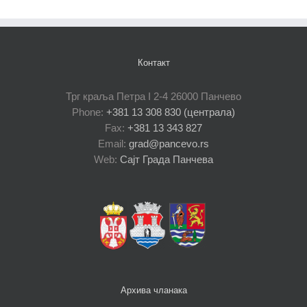
Контакт
Трг краља Петра I 2-4 26000 Панчево
Phone:
+381 13 308 830 (централа)
Fax:
+381 13 343 827
Email:
grad@pancevo.rs
Web:
Сајт Града Панчева
Архива чланака