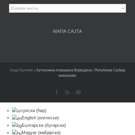
Архива
чланака
МАПА САЈТА
Град Панчево |
Аутономна покрајина Војводина
|
Република Србија
webmaster
Facebook
Rss
YouTube
српски (ћир)
English
(
енглески
)
Български
(
бугарски
)
Magyar
(
мађарски
)