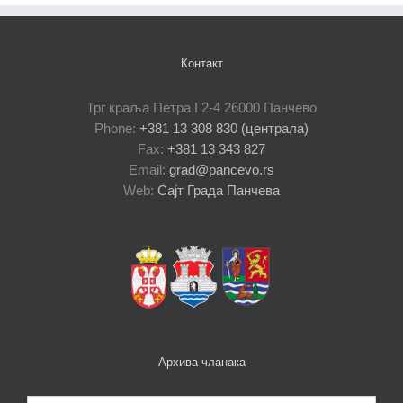
Контакт
Трг краља Петра I 2-4 26000 Панчево
Phone:
+381 13 308 830 (централа)
Fax:
+381 13 343 827
Email:
grad@pancevo.rs
Web:
Сајт Града Панчева
Архива чланака