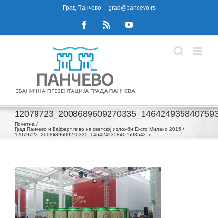
Skip
Град Панчево
|
grad@pancevo.rs
to
Facebook
Rss
YouTube
content
12079723_2008689609270335_146424935840759
Почетна
Град Панчево и Вајферт пиво на светској изложби Експо Милано 2015
12079723_2008689609270335_1464249358407593543_n