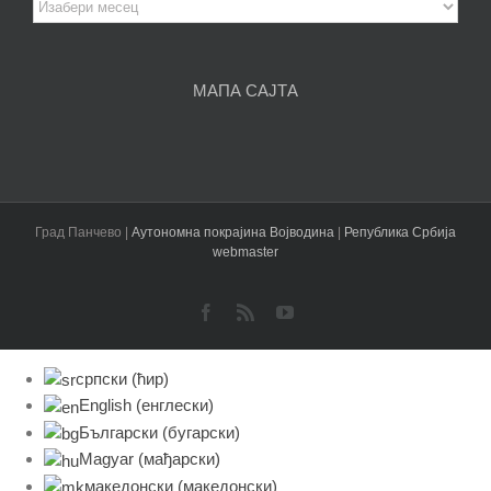
Архива
чланака
МАПА САЈТА
Град Панчево |
Аутономна покрајина Војводина
|
Република Србија
webmaster
Facebook
Rss
YouTube
српски (ћир)
English
(
енглески
)
Български
(
бугарски
)
Magyar
(
мађарски
)
македонски
(
македонски
)