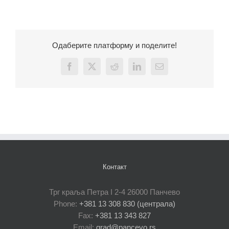
Одаберите платформу и поделите!
Facebook
X
Reddit
LinkedIn
Email
Контакт
Трг краља Петра I 2-4 26000 Панчево
Phone:
+381 13 308 830 (централа)
Fax:
+381 13 343 827
Email:
grad@pancevo.rs