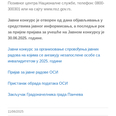
Позивног центра Националне службе, телефон: 0800-
300301 или на сајту www.nsz.gov.rs.
Јавни конкурс је отворен од дана објављивања у
средствима јавног информисања, а последњи рок
за пријем пријава за учешће на Јавном конкурсу је
30.06.2025. године.
Јавни конкурс за организовање спровођења јавних
радова на којима се ангажују незапослене особе са
инвалидитетом у 2025. години
Пријав за јавне радове ОСИ
Пристанак обрада података ОСИ
Закључак Градоначелника града Панчева
11/06/2025