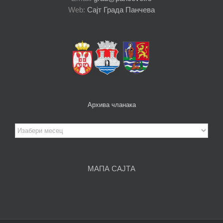
Web:
Сајт Града Панчева
Архива чланака
Архива
чланака
МАПА САЈТА