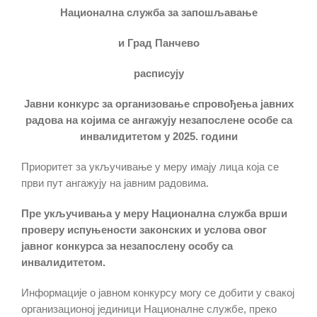
Н
ационална служба за запошљавање
и
Г
рад
П
анчево
расписуј
у
Ј
авни конкурс за организовање спровођења јавних
радова на којима се ангажују незапослене особе са
инвалидитетом у 2025. години
Приоритет за укључивање у меру имају лица која се
први пут ангажују на јавним радовима.
Пре укључивања у меру Национална служба врши
проверу испуњености законских и услова овог
jавног конкурса за незапослену особу са
инвалидитетом.
Информације о јавном конкурсу могу се добити у свакој
организационој јединици Националне службе, преко