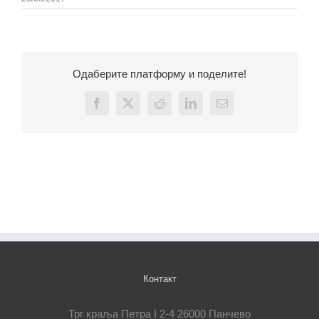
Одаберите платформу и поделите!
Facebook
X
Reddit
LinkedIn
Email
Контакт
Трг краља Петра I 2-4 26000 Панчево