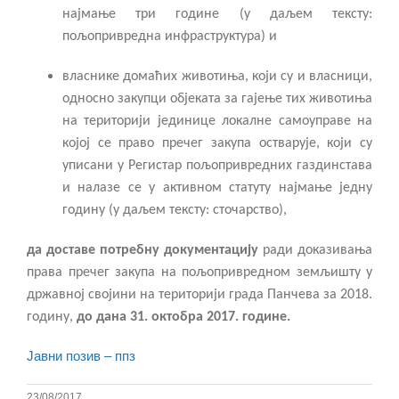
најмање три године (у даљем тексту:
пољопривредна инфраструктура) и
власнике домаћих животиња, који су и власници,
односно закупци објеката за гајење тих животиња
на територији јединице локалне самоуправе на
којој се право пречег закупа остварује, који су
уписани у Регистар пољопривредних газдинстава
и налазе се у активном статуту најмање једну
годину (у даљем тексту: сточарство),
да
доставе потребну документацију
ради доказивања
права пречег закупа на пољопривредном земљишту у
државној својини на територији града
Панчева
за 201
8
.
годину,
до дана 31. октобра 201
7. године.
Јавни позив – ппз
23/08/2017