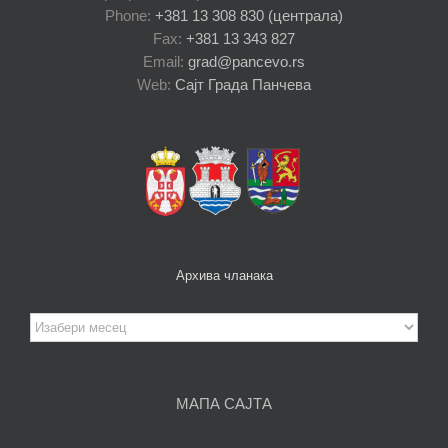
Phone:
+381 13 308 830 (централа)
Fax:
+381 13 343 827
Email:
grad@pancevo.rs
Web:
Сајт Града Панчева
Архива чланака
Архива
чланака
МАПА САЈТА