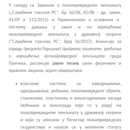
У складу са Законом о пољопривредном земљишту
(„Службени гласник РС“, бр. 62/06, 65/08 – др.
з
акон
,
41/09
и 112/2015
)
и Правилником о условима и
поступку давања у закуп и на коришћење
пољопривредног земљишта у државној својини
(“Службени гласник РС”, број 16/2017)
,
Комисија за
израду
предлога
Годишњег програма заштите, уређења
и коришћења пољопривредног земљишта
града
Панчева
,
расписује
јавни позив
свим физичким и
правним лицима, којим обавештава:
власнике система за наводњавање,
одводњавање, рибњака, пољопривредног објекта,
стакленика, пластеника и вишегодишњих засада
(воћњака и винограда који су у роду) на
пољопривредном земљишту у државној својини
и који су уписани у Регистар пољопривредних
газдинстава и налазе се у активном статусу