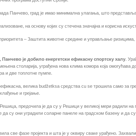
рада Панчево, град је имао минимална улагања, што представља
лизоване, на основу којих су стечена значајна и корисна искус
ог приоритета – Заштита животне средине и управљање ризицима
т, Панчево је добило енергетски ефикасну спортску халу
. Ур
амењена столарија, уграђена нова клима комора која омогућава
ра и две топлотне пумпе.
еефикасна, велика budžetksa средства сu se трошилa само за гр
 хлађење и грејање.
з Решица, предочила је да су у Решици у великој мери радили н
 да су они уградили соларне панеле на градском базену и да су
вила све фазе пројекта и шта је у оквиру сваке урађено. Захва