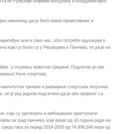
кта из Румуније Мириам Вилцеану и координаторка
ојио чињеницу да је било више промотивних и
ајмлађих али и свих нас, због потребе едукација о
а који су били су у Решицама и Панчеву, те да је на
лађих о очувању животне средине. Подсетио је све
изграње Хале спортова.
 квалитетан тренинг и развијање спортских вештина,
 он је још једном подсетион да је ово пројекат са
е, који су одговорно и амбициозно приступили
јом за град панчево, који више од 10 година ради на
 средстава за перид 2014-2020 од 74.906.248 евра од