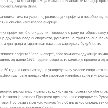
ов, градска менаџерка Маја Витман, финансијски менаџер проје
пројекта Анђела Вила.
ановима тима на успешној реализацији пројекта и посебно издв
сти и обновљивих извора енергије.
их пројектом, било и других. Говорио је о раду на образовању н
 је дружења младих спортиста, рукометаша, триатлонаца, пливач
ем два града и гарантован наставак сарадње у будућности.
ктивност пројекта “Зелени спорт”, због важности едукације најм
ине, од давне 1972. године, скоро исто колико је прошло и од 
на 50 година након,изградње унапређени су услови спортиста за
мосфери да прате предстојеће спортске манифестације и утакмице,
ерима, целом тиму и свим сарадницима на пројекту са обе стран
. Истакла је важност Програма прекограничне сарадње са Румуни
т овог Програма за регион, узимајући у обзир износ опредељених
ничних програма доступни Србији.