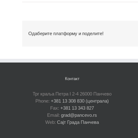
Одаберите платформу и поделите!
Контакт
Трг краља Петра I 2-4 26000 Панчево
Phone:
+381 13 308 830 (централа)
Fax:
+381 13 343 827
Email:
grad@pancevo.rs
Web:
Сајт Града Панчева