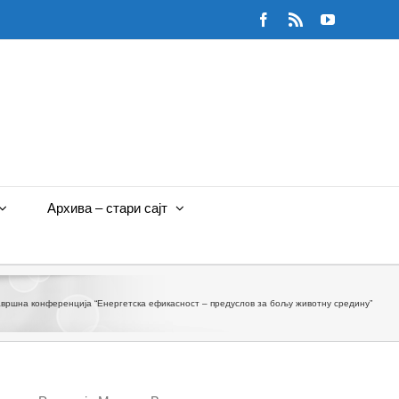
Facebook
Rss
YouTube
Архива – стари сајт
авршна конференција “Енергетска ефикасност – предуслов за бољу животну средину”