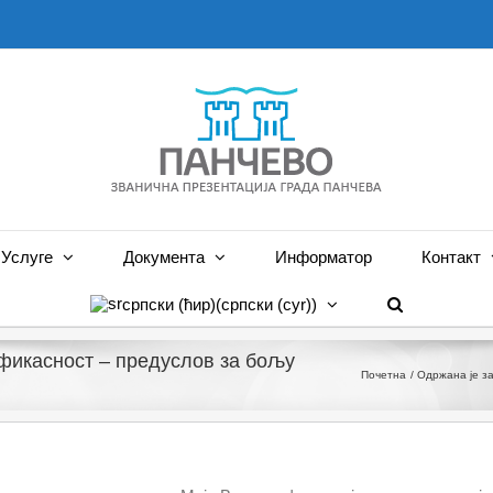
Услуге
Документа
Информатор
Контакт
српски (ћир)
(
српски (cyr)
)
фикасност – предуслов за бољу
Почетна
Одржана је з