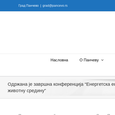
Skip
Град Панчево
|
grad@pancevo.rs
to
content
Насловна
О Панчеву
Одржана је завршна конференција “Енергетска е
животну средину”