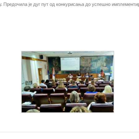
у. Предочила је дуг пут од конкурисања до успешно имплементира