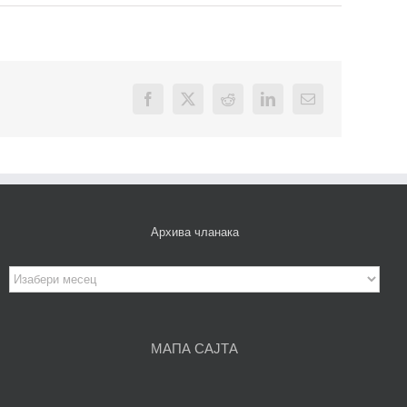
Facebook
X
Reddit
LinkedIn
Email
Архива чланака
Архива
чланака
МАПА САЈТА