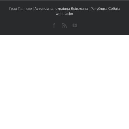
Град Панчево |
Аутономна покрајина Војводина
|
Република Србија
webmaster
Facebook
Rss
YouTube