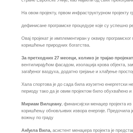
На овом пројекту, првом инфраструктурном пројекту г
дефинисане програмске процедуре које су успешно реа
Овај пројекат је имплементиран у оквиру програмск
коришћење природних богатства.
За претходних 27 месеци, колико је трајао пројека
вентилирајућом фасадом, изолација крова објекта, з
загађеног ваздуха, додатно грејање и хлађење просто
Хала спортова је до сада била изузетно енергетски н
периоду тако да је овим пројектом било обухваћено и
Мириам Вилцеану
, финансијски менаџер пројекта и
коришћењу обновљивих извора енергије. Предочила је
вожњу по граду
Анђела Вила,
асистент менаџера пројекта је предста