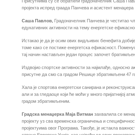
Присутнима су се обратили градоначелник Саша Павл
пројекта испред грaада Панчева и асистент менаџера 
Саша Павлов,
Градоначелник Панчева je честитао чл
едукативних активности на тему енергетске ефикасно
Истакао је да је осим ових видљивих бенефита добијен
томе како се постиже енергетска ефикасност. Поменуо
тај начин настављен један процес започет братимљењ
Издвојио спортске активности за најмлађе, односно а
присутне да смо са градом Решице збратимљени 47 год
Хала је спортова енергетски санирана и реконструиса
али и за гледаоце који ће моћи у много пријатнијој ат
градом збратимљеним.
Градска менаџерка Маја Витман
захвалила се менаџ
пројекту уз сва временска ограничења и специфичност
пројектуима овог Програма. Такође, је истакла важнос
стране Европске Уније, као највећи од свих прекогра