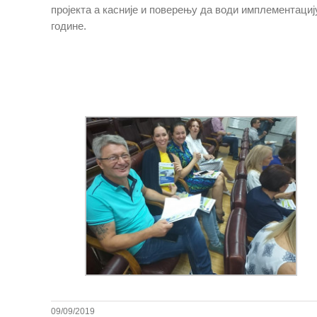
пројекта а касније и поверењу да води имплементациј
године.
09/09/2019