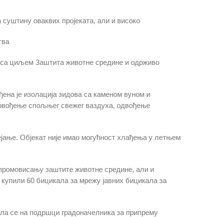
 суштину оваквих пројеката, али и високо
тва
, са циљем Заштита животне средине и одрживо
ађена је изолација зидова са каменом вуном и
 довођење спољњег свежег ваздуха, одвођење
ејање. Објекат није имао могућност хлађења у летњем
а промовисању заштите животне средине, али и
 купили 60 бицикала за мрежу јавних бицикала за
лила се на подршци градоначелника за припрему