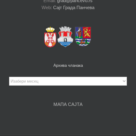
Email:
grad@pancevo.rs
Web:
Сајт Града Панчева
Архива чланака
Архива
чланака
МАПА САЈТА