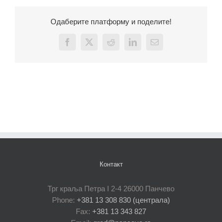
Одаберите платформу и поделите!
Facebook
X
Reddit
LinkedIn
Email
Контакт
Трг краља Петра I 2-4 26000 Панчево
Phone:
+381 13 308 830 (централа)
Fax:
+381 13 343 827