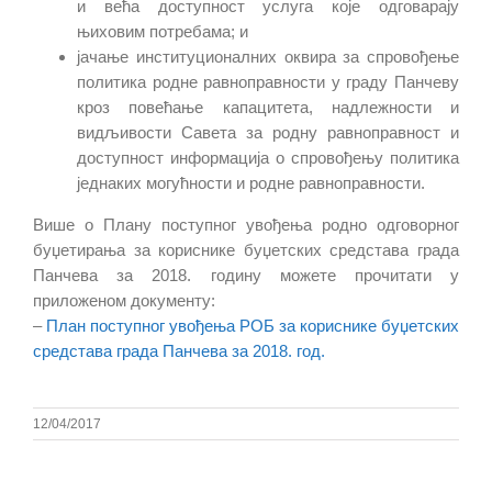
и већа доступност услуга које одговарају
њиховим потребама; и
јачање институционалних оквира за спровођење
политика родне равноправности у граду Панчеву
кроз повећање капацитета,
надлежности и
видљивости Савета за родну равноправност и
доступност
информација о спровођењу политика
једнаких могућности и родне равноправности.
Више о Плану поступног увођења родно одговорног
буџетирања за кориснике буџетских средстава града
Панчева за 2018. годину можете прочитати у
приложеном документу:
–
План поступног увођења РОБ за кориснике буџетских
средстава града Панчева за 2018. год.
12/04/2017