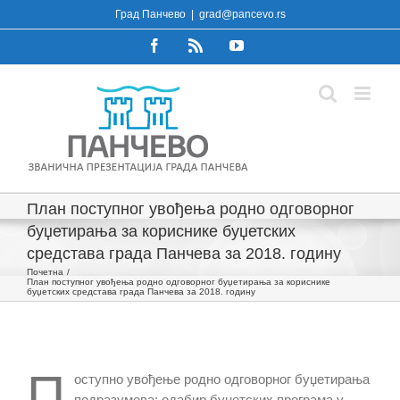
Skip
Град Панчево
|
grad@pancevo.rs
to
Facebook
Rss
YouTube
content
План поступног увођења родно одговорног
буџетирања за кориснике буџетских
средстава града Панчева за 2018. годину
Почетна
План поступног увођења родно одговорног буџетирања за кориснике
буџетских средстава града Панчева за 2018. годину
П
оступно увођење родно одговорног буџетирања
подразумева: одабир буџетских програма у