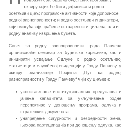
оквиру којих ће бити дефинисани родно
осетљиви циљ;
програмске активности које доприносе
родној равноправности;
и родно осетљиви индикатори,
који омогућавају праћење остварености циљева, али и
родну анализу извршења буџета.
Савет за родну равноправности града Панчева
организоваће семинар за буџетске кориснике, као и
иницирати усвајање Одлуке о родно осетљивој
статистици и службеној евиденцији у Граду Панчеву, у
оквиру реализације Пројекта „Пут ка родној
равноправности у Граду Панчеву“
чији су циљеви:
успостављање институционалних предуслова и
јачање капацитета за укључивање родне
перспективе у доношењу програма, одлука и
стратешких докумената;
унапређење сигурности и безбедности жена,
њихова партиципација при доношењу одлука, као