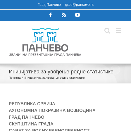
Skip
Град Панчево
|
grad@pancevo.rs
to
Facebook
Rss
YouTube
content
Иницијатива за увођење родне статистике
Почетна
Иницијатива за увођење родне статистике
РЕПУБЛИКА СРБИЈА
АУТОНОМНА ПОКРАЈИНА ВОЈВОДИНА
ГРАД ПАНЧЕВО
СКУПШТИНА ГРАДА
САВЕТ ЗА РОДНУ РАВНОПРАВНОСТ