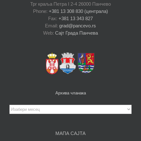
Трг краља Петра I 2-4 26000 Панчево
Phone:
+381 13 308 830 (централа)
Fax:
+381 13 343 827
Email:
grad@pancevo.rs
Web:
Сајт Града Панчева
Архива чланака
Архива
чланака
МАПА САЈТА