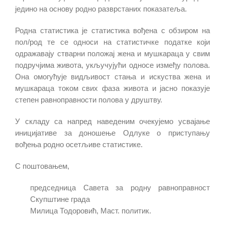
једино на основу родно разврстаних показатеља.
Родна статистика је статистика вођена с обзиром на
пол/род те се односи на статистичке податке који
одражавају стварни положај жена и мушкараца у свим
подручјима живота, укључујући односе између полова.
Она омогућује видљивост стања и искуства жена и
мушкараца током свих фаза живота и јасно показује
степен равноправности полова у друштву.
У складу са напред наведеним очекујемо усвајање
иницијативе за доношење Одлуке о приступању
вођења родно осетљиве статистике.
С поштовањем,
председница Савета за родну равноправност
Скупштине града
Милица Тодоровић, Маст. политик.