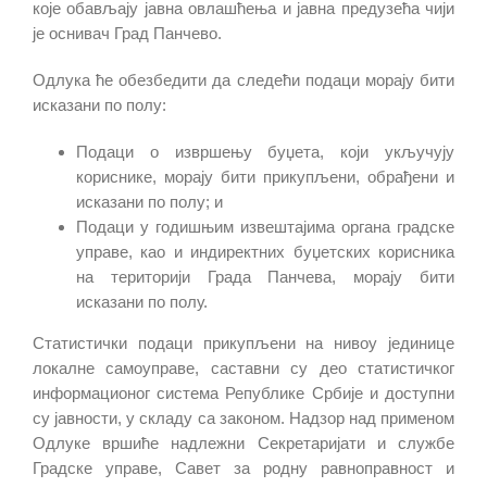
које обављају јавна овлашћења и јавна предузећа чији
је оснивач Град Панчево.
Одлука ће обезбедити да следећи подаци морају бити
исказани по полу:
Подаци о извршењу буџета, који укључују
кориснике, морају бити прикупљени, обрађени и
исказани по полу; и
Подаци у годишњим извештајима органа градске
управе, као и индиректних буџетских корисника
на територији Града Панчева, морају бити
исказани по полу.
Статистички подаци прикупљени на нивоу јединице
локалне самоуправе, саставни су део статистичког
информационог система Републике Србије и доступни
су јавности, у складу са законом. Надзор над применом
Одлуке вршиће надлежни Секретаријати и службе
Градске управе, Савет за родну равноправност и