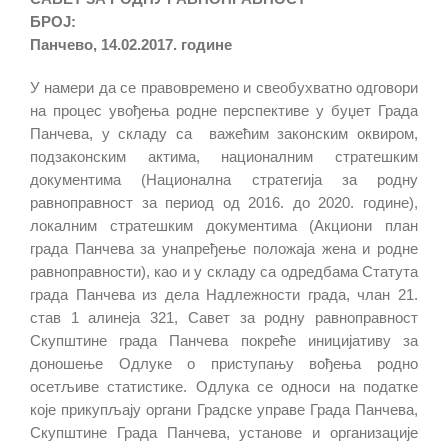
БРОЈ:
Панчево, 14.02.2017. године
У намери да се правовремено и свеобухватно одговори
на процес увођења родне перспективе у буџет Града
Панчева, у складу са важећим законским оквиром,
подзаконским актима, националним стратешким
документима (Национална стратегија за родну
равноправност за период од 2016. до 2020. године),
локалним стратешким документима (Акциони план
града Панчева за унапређење положаја жена и родне
равноправности), као и у складу са одредбама Статута
града Панчева из дела Надлежности града, члан 21.
став 1 алинеја 321, Савет за родну равноправност
Скупштине града Панчева покреће иницијативу за
доношење Одлуке о приступању вођења родно
осетљиве статистике. Одлука се односи на податке
које прикупљају органи Градске управе Града Панчева,
Скупштине Града Панчева, установе и организације