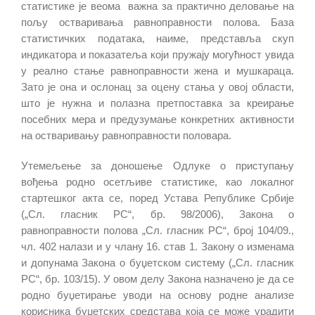
статистике је веома важна за практично деловање на
пољу остваривања равноправности полова. База
статистичких података, наиме, представља скуп
индикатора и показатеља који пружају могућност увида
у реално стање равноправности жена и мушкараца.
Зато је она и ослонац за оцену стања у овој области,
што је нужна и полазна претпоставка за креирање
посебних мера и предузумање конкретних активности
на остваривању равноправности половара.
Утемељење за доношење Одлуке о приступању
вођења родно осетљиве статистике, као локалног
стартешког акта се, поред Устава Републике Србије
(„Сл. гласник РС“, бр. 98/2006), Закона о
равноправности полова „Сл. гласник РС“, број 104/09.,
чл. 402 налази и у члану 16. став 1. Закону о изменама
и допунама Закона о буџетском систему („Сл. гласник
РС“, бр. 103/15). У овом делу Закона назначено је да се
родно буџетирање уводи на основу родне анализе
корисника буџетских средстава која се може урадити