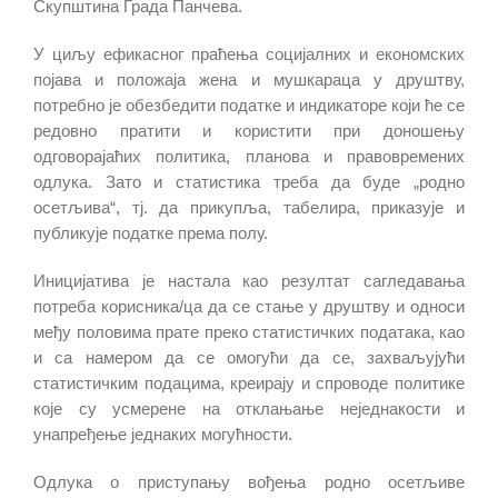
Скупштина Града Панчева.
У циљу ефикасног праћења социјалних и економских
појава и положаја жена и мушкараца у друштву,
потребно је обезбедити податке и индикаторе који ће се
редовно пратити и користити при доношењу
одговорајаћих политика, планова и правовремених
одлука. Зато и статистика треба да буде „родно
осетљива“, тј. да прикупља, табелира, приказује и
публикује податке према полу.
Иницијатива је настала као резултат сагледавања
потреба корисника/ца да се стање у друштву и односи
међу половима прате преко статистичких података, као
и са намером да се омогући да се, захваљујући
статистичким подацима, креирају и спроводе политике
које су усмерене на отклањање неједнакости и
унапређење једнаких могућности.
Одлука о приступању вођења родно осетљиве