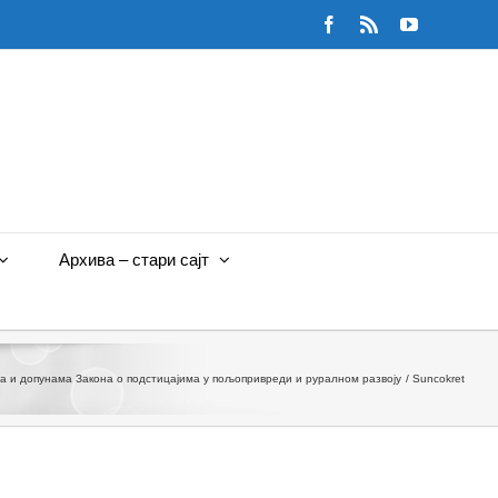
Facebook
Rss
YouTube
Архива – стари сајт
ма и допунама Закона о подстицајима у пољопривреди и руралном развоју
Suncokret