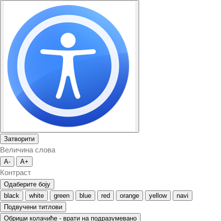
Затворити
Величина слова
A-
A+
Контраст
Одаберите боју
black
white
green
blue
red
orange
yellow
navi
Подвучени титлови
Обриши колачиће - врати на подразумевано