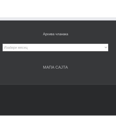
Архива чланака
Архива
чланака
МАПА САЈТА