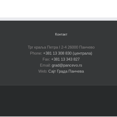
Контакт
Трг краља Петра I 2-4 26000 Панчево
Phone:
+381 13 308 830 (централа)
Fax:
+381 13 343 827
Email:
grad@pancevo.rs
Web:
Сајт Града Панчева