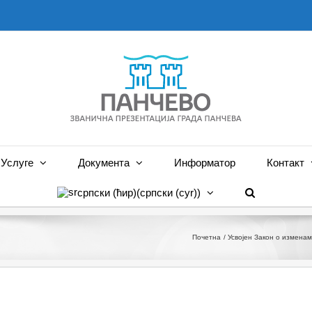
Услуге
Документа
Информатор
Контакт
српски (ћир)
(
српски (cyr)
)
Почетна
Усвојен Закон о измена