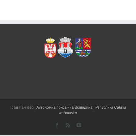
Град Панчево |
Аутономна покрајина Војводина
|
Република Србија
webmaster
Facebook
Rss
YouTube