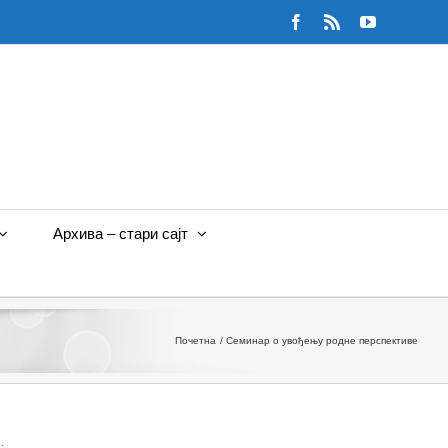
Facebook
Rss
YouTube
Архива – стари сајт
Почетна
Семинар о увођењу родне перспективе