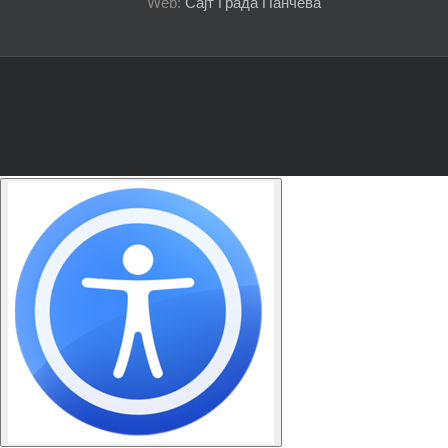
Web:
Сајт Града Панчева