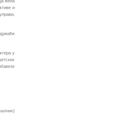
ја жена
ктиве и
управи,
одржаће
ктера у
џетских
обавезе
калних)