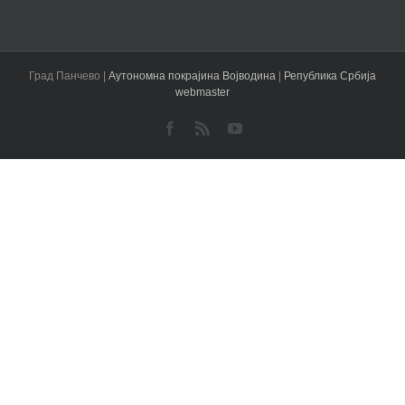
Град Панчево |
Аутономна покрајина Војводина
|
Република Србија
webmaster
Facebook
Rss
YouTube