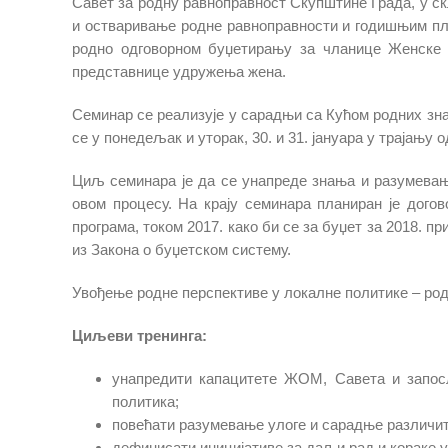
Савет за родну равноправност Скупштине Града, у с
и остваривање родне равноправности и годишњим пла
родно одговорном буџетирању за чланице Женске о
представнице удружења жена.
Семинар се реализује у сарадњи са Кућом родних зна
се у понедељак и уторак, 30. и 31. јануара у трајању о
Циљ семинара је да се унапреде знања и разумевањ
овом процесу. На крају семинара планиран је дог
програма, током 2017. како би се за буџет за 2018. 
из Закона о буџетском систему.
Увођење родне перспективе у локалне политике – ро
Циљеви тренинга:
унапредити капацитете ЖОМ, Савета и запосл
политика;
повећати разумевање улоге и сарадње различит
дефинисати иницијативе за даљи рад и кораке у