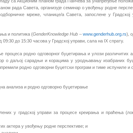
кладу са Акционим планом града Панчева за унапређење положа
ном рада Савета, организује семинар о увођењу родне перспе
дборничке мреже, чланице/а Савета, запослене у Градској 
ња и политика (
GenderKnowledge Hub
–
www.genderhub.org.rs
), 
д 09:30 до 15:30 часова у Градској управи, сала на IX спрату.
е процеса родно одговорног буџетирања и улози различитих а
овор о даљој сарадњи и корацима у уродњавању изабраних бу
припремили родно одговорни буџетски програм и тиме испуниле и 
дна анализа и родно одговорно буџетирање
ених у градској управи за процесе креирања и праћења (ло
их актера у увођењу родне перспективе; и
 анализи.