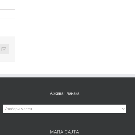
edIn
Email
Архива чланака
Архива
чланака
МАПА САЈТА