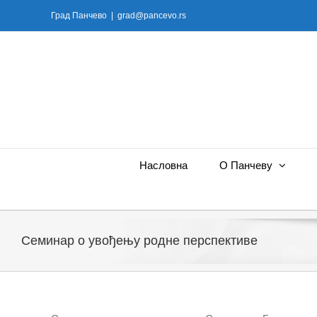
Skip
Град Панчево
|
grad@pancevo.rs
to
content
Насловна
О Панчеву
Семинар о увођењу родне перспективе