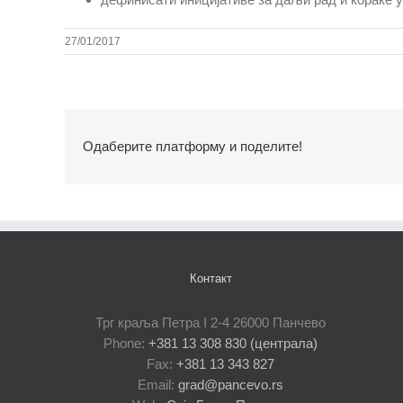
27/01/2017
Одаберите платформу и поделите!
Контакт
Трг краља Петра I 2-4 26000 Панчево
Phone:
+381 13 308 830 (централа)
Fax:
+381 13 343 827
Email:
grad@pancevo.rs