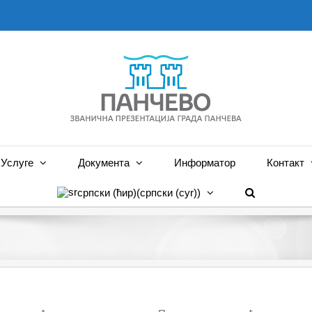
Услуге
Документа
Информатор
Контакт
српски (ћир)
(
српски (cyr)
)