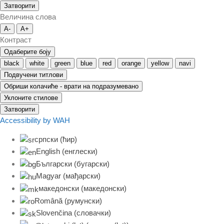
Затворити
Величина слова
A-
A+
Контраст
Одаберите боју
black
white
green
blue
red
orange
yellow
navi
Подвучени титлови
Обриши колачиће - врати на подразумевано
Уклоните стилове
Затворити
Accessibility by WAH
српски (ћир)
English
(
енглески
)
Български
(
бугарски
)
Magyar
(
мађарски
)
македонски
(
македонски
)
Română
(
румунски
)
Slovenčina
(
словачки
)